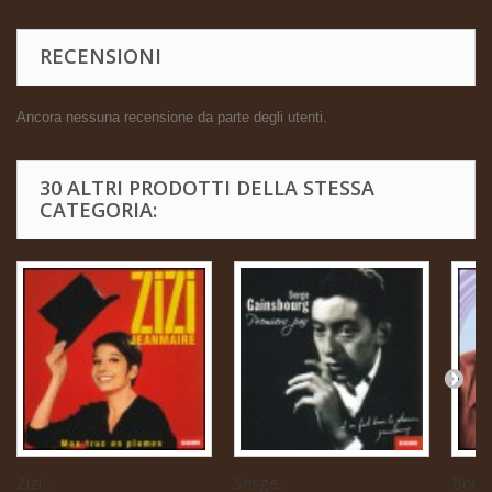
RECENSIONI
Ancora nessuna recensione da parte degli utenti.
30 ALTRI PRODOTTI DELLA STESSA
CATEGORIA:
Zizi...
Serge...
Boris 