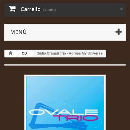
Carrello
(vuoto)
MENÙ
CD
Giulio Granati Trio - Across My Universe