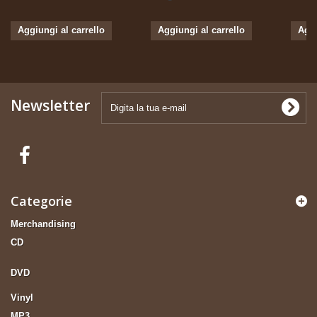
Aggiungi al carrello
Aggiungi al carrello
Aggi
Newsletter
Categorie
Merchandising
CD
DVD
Vinyl
MP3