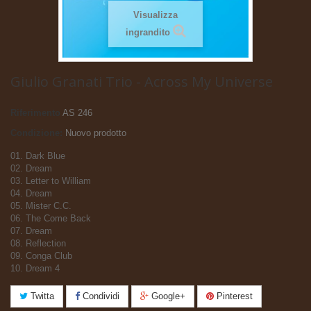
Visualizza
ingrandito
Giulio Granati Trio - Across My Universe
Riferimento
AS 246
Condizione:
Nuovo prodotto
01. Dark Blue
02. Dream
03. Letter to William
04. Dream
05. Mister C.C.
06. The Come Back
07. Dream
08. Reflection
09. Conga Club
10. Dream 4
Twitta
Condividi
Google+
Pinterest