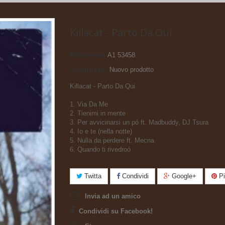
Killacat - Parto Da Qui
Riferimento
A1 53458
Condizione:
Nuovo prodotto
Killacat - Parto Da Qui
1. Via Da Me
2. Tienimi in mente
3. Per avvicinarsi un pó ft. Madbuddy, DJ Tsura
4. Io e te (nella notte)
5. Nulla da perdere ft. Mecna
6. Quando ti rivedroó
Twitta
Condividi
Google+
Pi
Invia ad un amico
Condividi su Facebook!