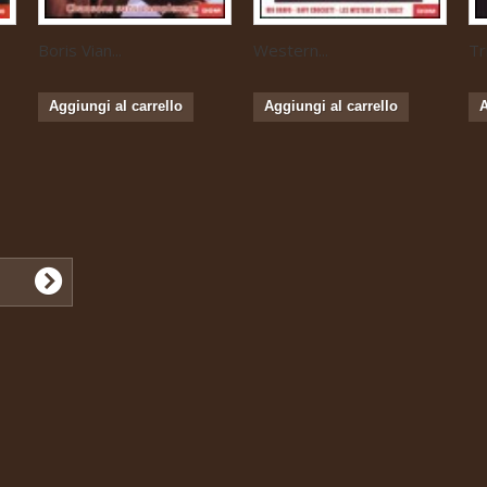
Boris Vian...
Western...
Tr
Aggiungi al carrello
Aggiungi al carrello
A