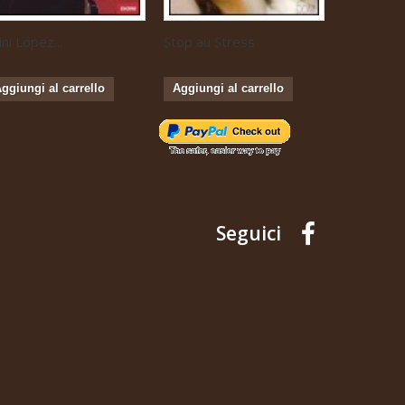
ini Lopez...
Stop au Stress
Musique...
ggiungi al carrello
Aggiungi al carrello
Aggiungi 
Seguici