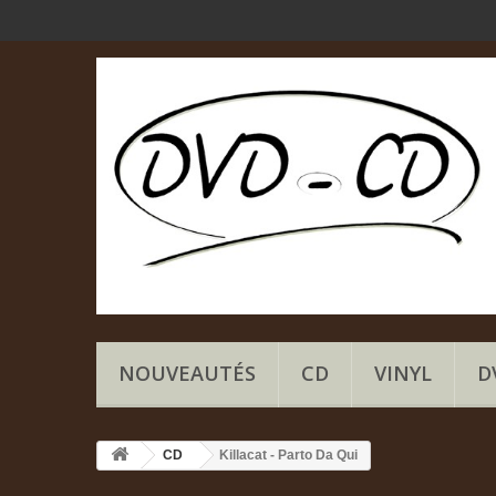
NOUVEAUTÉS
CD
VINYL
D
CD
Killacat - Parto Da Qui