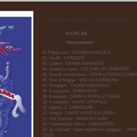
Canti di a Liberta - A Me Tarra
Riferimento
RI CDR 256
Condizione:
Nuovo prodotto
01.Populu vivu : CHJAMI AGHJALESI
02. Sò elli : L'ARCUSGI
03. Catena : CHJAMI AGHJALESI
04. Sunate lu cornu : LES VOIX DE L'EMOTION
05. Quandi a terra move : CANTA U POPULU CORS
06. Novi di Maghju : VOCI DI A GRAVONA
07. Partigianu : CHJAMI AGHJALESI
08. A me patria : SURGHJENTI
09. A palatina : CANTA U POPULU CORSU
10. U culombu : CANTA U POPULU
11. Libertà : E CARDELLINE
12. Allegria : CANTA U POPULU CORSU
13. Che Guevara : DIANA DI L'ALBA
14. I cumbattanti d'onori : SURGHJENTI
15. Ay Carmela " chant republicain espagnol " : AN
CIOSI