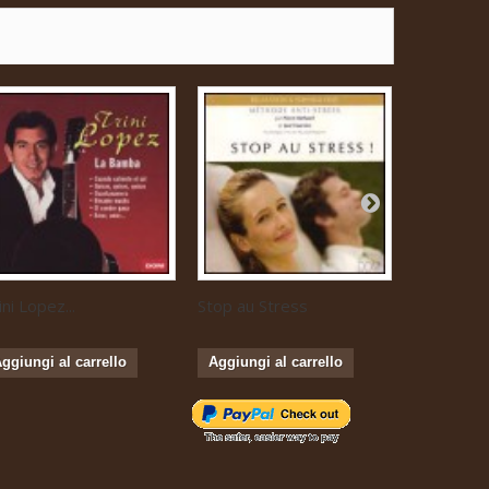
ini Lopez...
Stop au Stress
Musique...
ggiungi al carrello
Aggiungi al carrello
Aggiungi 