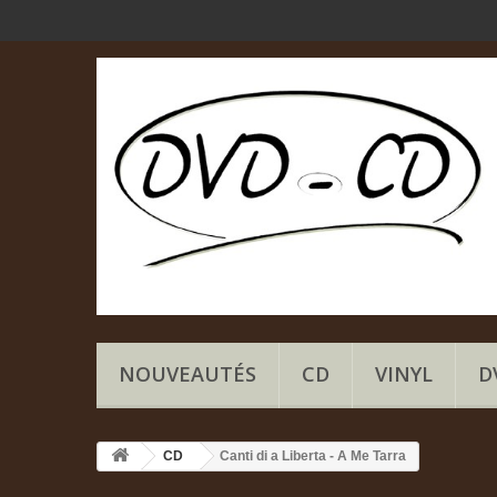
NOUVEAUTÉS
CD
VINYL
D
CD
Canti di a Liberta - A Me Tarra