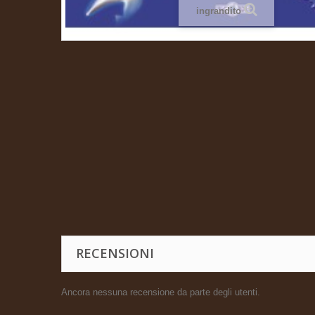
ingrandito
RECENSIONI
Ancora nessuna recensione da parte degli utenti.