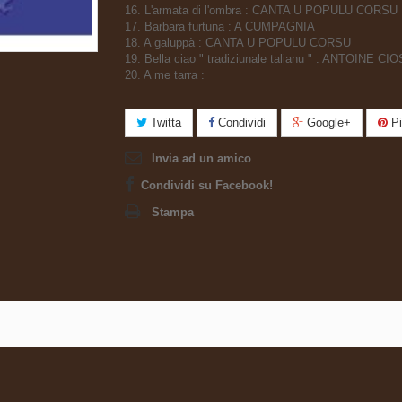
16. L'armata di l'ombra : CANTA U POPULU CORSU
17. Barbara furtuna : A CUMPAGNIA
18. A galuppà : CANTA U POPULU CORSU
19. Bella ciao " tradiziunale talianu " : ANTOINE CIO
20. A me tarra :
Twitta
Condividi
Google+
Pi
Invia ad un amico
Condividi su Facebook!
Stampa