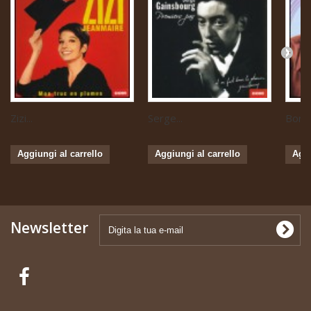
Zizi...
Serge...
Boris 
Aggiungi al carrello
Aggiungi al carrello
Aggi
Newsletter