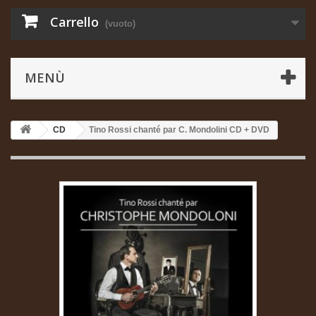
Carrello
(vuoto)
MENÙ
CD
Tino Rossi chanté par C. Mondolini CD + DVD