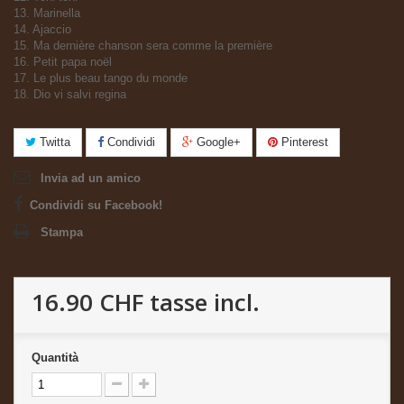
13. Marinella
14. Ajaccio
15. Ma dernière chanson sera comme la première
16. Petit papa noël
17. Le plus beau tango du monde
18. Dio vi salvi regina
Twitta
Condividi
Google+
Pinterest
Invia ad un amico
Condividi su Facebook!
Stampa
16.90 CHF
tasse incl.
Quantità