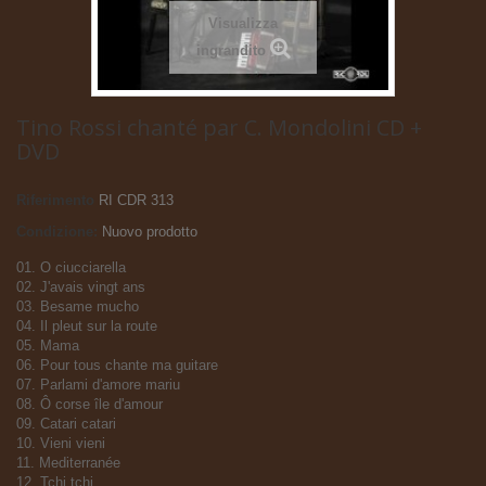
Visualizza
ingrandito
Tino Rossi chanté par C. Mondolini CD +
DVD
Riferimento
RI CDR 313
Condizione:
Nuovo prodotto
01. O ciucciarella
02. J'avais vingt ans
03. Besame mucho
04. Il pleut sur la route
05. Mama
06. Pour tous chante ma guitare
07. Parlami d'amore mariu
08. Ô corse île d'amour
09. Catari catari
10. Vieni vieni
11. Mediterranée
12. Tchi tchi