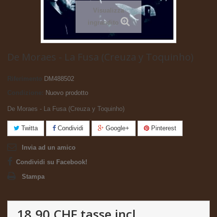
Visualizza
ingrandito
De Moraes - La Fusa (Creuza y Toquinho)
Riferimento
DM488502
Condizione:
Nuovo prodotto
De Moraes - La Fusa (Creuza y Toquinho)
Twitta
Condividi
Google+
Pinterest
Invia ad un amico
Condividi su Facebook!
Stampa
18.90 CHF
tasse incl.