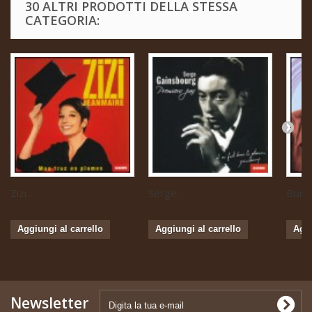
30 ALTRI PRODOTTI DELLA STESSA
CATEGORIA:
Zizi...
Serge...
Boris 
Aggiungi al carrello
Aggiungi al carrello
Aggi
Newsletter