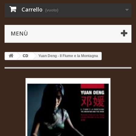
Carrello
(vuoto)
MENÙ
CD
Yuan Deng - Il Fiume e la Montagna