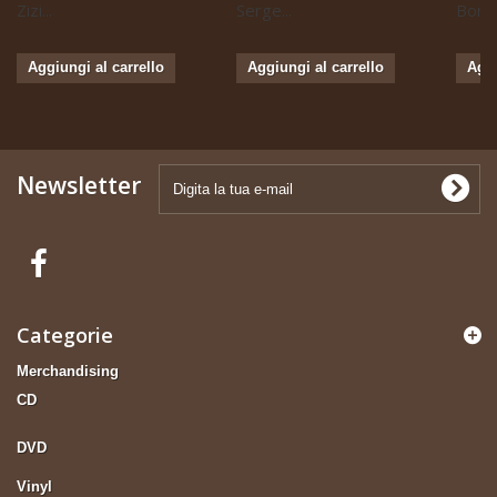
Zizi...
Serge...
Boris 
Aggiungi al carrello
Aggiungi al carrello
Aggi
Newsletter
Categorie
Merchandising
CD
DVD
Vinyl