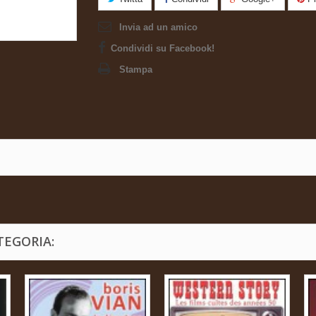
Invia ad un amico
Condividi su Facebook!
Stampa
TEGORIA: