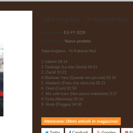
Saba Anglana - Ye Katama Hod
Riferimento
EG FY 8229
Condizione:
Nuovo prodotto
Saba Anglana - Ye Katama Hod
1 Gabriel 04:14
2.Tarekegn (La mia Storia) 04:51
3. Zarraf 03:21
4.Markaan Yara (Quando ero piccola) 03:24
5. Abebech (Fiore che sboccia) 05:21
6. Orod (Corri) 02:50
7. Ma celin karo (Non posso trattenere) 3:27
8.Tizita (Memoria) 05:14
9. Roob (Pioggia) 04:00
Attenzione: Ultimi articoli in magazzino!
Twitta
Condividi
Google+
Pi