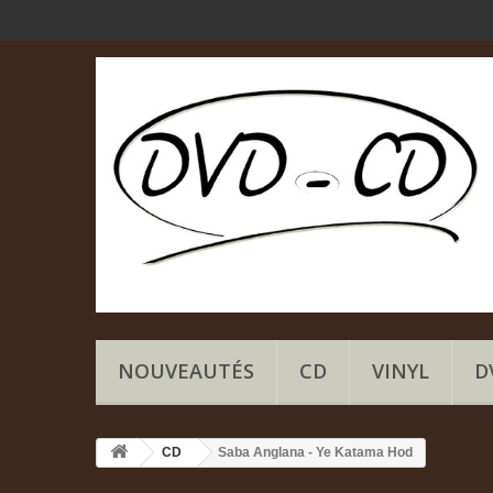
NOUVEAUTÉS
CD
VINYL
D
CD
Saba Anglana - Ye Katama Hod