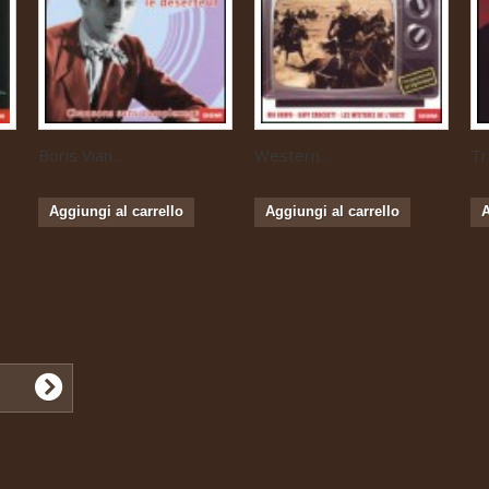
Boris Vian...
Western...
Tr
Aggiungi al carrello
Aggiungi al carrello
A