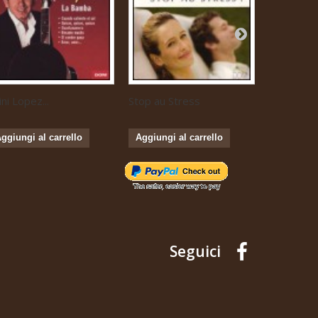
ini Lopez...
Stop au Stress
Musique...
ggiungi al carrello
Aggiungi al carrello
Aggiungi 
Seguici