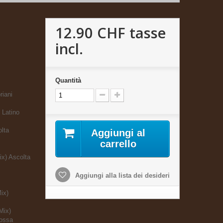
12.90 CHF
tasse
incl.
Quantità
riani
 Latino
lta
Aggiungi al
carrello
ix) Ascolta
Aggiungi alla lista dei desideri
ix)
Mix)
Bossa