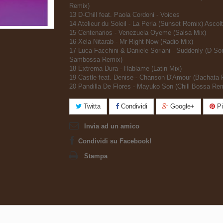
Remix)
13 D-Chill feat. Paola Cordoni - Voices
14 Atelieur du Soleil - La Perla (Sunset Remix) Ascol
15 Centenarios - Venezuela Oyeme (Salsa Mix)
16 Xela Nitarab - Mr Right Now (Radio Mix)
17 Luca Facchini & Daniele Soriani - Suddenly (D-Sor
Sambossa Remix)
18 Extrema Dura - Hablame (Latin Mix)
19 Castle feat. Denise - Chanson D'Amour (Bachata 
20 Pandilla De Flores - Mayuko Son (Chill Bossa Re
Twitta
Condividi
Google+
Pi
Invia ad un amico
Condividi su Facebook!
Stampa