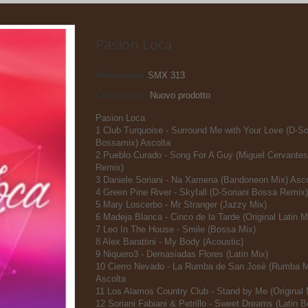
Pasion Loca
Riferimento
SMX 313
Condizione:
Nuovo prodotto
Pasion Loca
1 Club Turquoise - Surround Me with Your Love (D-So
Bossamix) Ascolta
2 Pueblo Curado - Song For A Guy (Miguel Cervantes
Remix)
3 Daniele Soriani - Na Xamena (Bandoneon Mix) Asco
4 Green Pine River - Skyfall (D-Soriani Bossa Remix)
5 Mary Loscerbo - Mr Stranger (Jazzy Mix)
6 Madeja Blanca - Cinco de la Tarde (Original Latin M
7 Leo In The House - Smile (Bossa Mix)
8 Alex Barattini - My Body (Acoustic)
9 Niquero3 - Demasiadas Flores (Latin Mix)
10 Cierro Nevado - La Rumba de San Josè (Rumba M
Ascolta
11 Los Alamos Country Club - Stand by Me (Original 
12 Soriani Fabiani & Petrillo - Sweet Dreams (Latin 