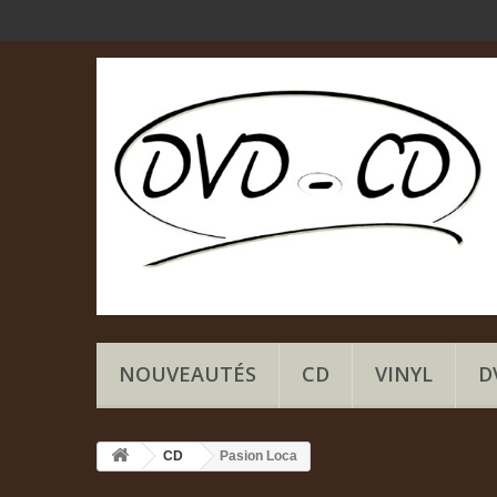
NOUVEAUTÉS
CD
VINYL
D
CD
Pasion Loca