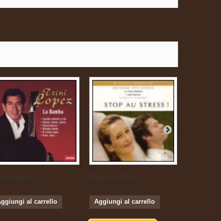
ini Lopez...
Stop au Stress
Musique...
ggiungi al carrello
Aggiungi al carrello
Aggiungi 