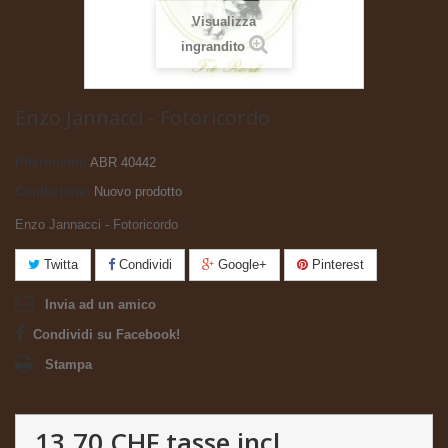
Visualizza
ingrandito
Enzo Jannacci - Fotoricordo
Riferimento
ABR 40442
Condizione:
Nuovo prodotto
Enzo Jannacci - Fotoricordo
Twitta
Condividi
Google+
Pinterest
Invia ad un amico
Condividi su Facebook!
Stampa
13.70 CHF
tasse incl.