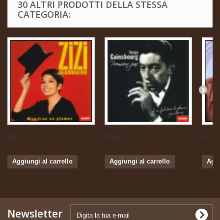
30 ALTRI PRODOTTI DELLA STESSA
CATEGORIA:
Zizi...
Serge...
Boris 
Aggiungi al carrello
Aggiungi al carrello
Aggi
Newsletter