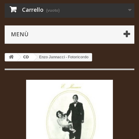
Carrello
(vuoto)
MENÙ
CD
Enzo Jannacci - Fotoricordo