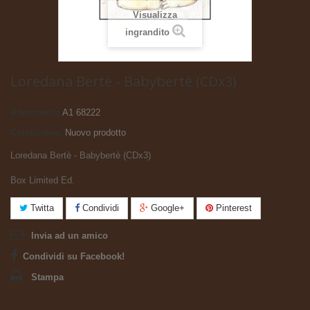
Visualizza
ingrandito
Loredana Bertè - Babybertè (CDx3)
Riferimento
A1 68222
Condizione:
Nuovo prodotto
Loredana Bertè - Babybertè (CDx3)
Box Limited Ed.
Twitta
Condividi
Google+
Pinterest
Invia ad un amico
Condividi su Facebook!
Stampa