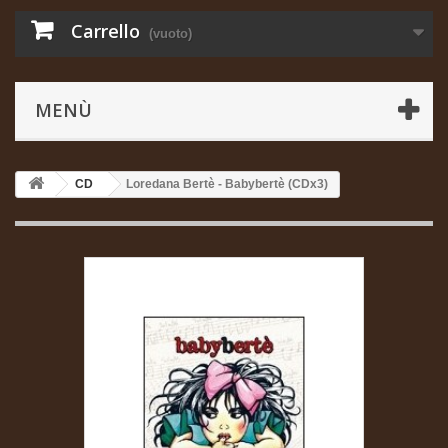
Carrello
(vuoto)
MENÙ
CD
Loredana Bertè - Babybertè (CDx3)