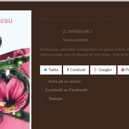
Histoire d'une goutte d'eau
Riferimento
CC NHV850-046-2
Condizione:
Nuovo prodotto
Ambiances naturelles enregistrées en pleine nature e
sélectionnées pour la beauté de leur rendu. Une belle 
Twitta
Condividi
Google+
Pi
Invia ad un amico
Condividi su Facebook!
Stampa