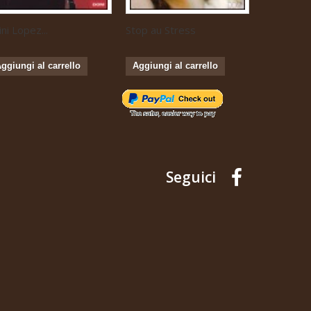
ini Lopez...
Stop au Stress
Musique...
ggiungi al carrello
Aggiungi al carrello
Aggiungi 
Seguici