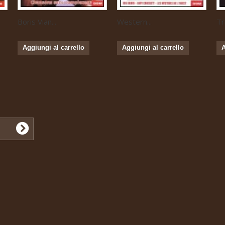
Boris Vian...
Western...
Tr
Aggiungi al carrello
Aggiungi al carrello
A