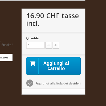
16.90 CHF
tasse
incl.
Quantità
t
réussite !
nterest
Aggiungi al
carrello
Aggiungi alla lista dei desideri