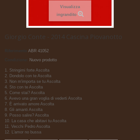
Visualizza
ingrandito
Giorgio Conte - 2014 Cascina Piovanotto
Riferimento
ABR 41052
Condizione:
Nuovo prodotto
1. Stringimi forte Ascolta
2. Dondolo con te Ascolta
3. Non m'importa se tu Ascolta
4. Sto con te Ascolta
5. Come stai? Ascolta
6. Avevo una gran voglia di vederti Ascolta
7. È arrivato amore Ascolta
8. Gli amanti Ascolta
9. Posso salire? Ascolta
10. La casa che abitavi tu Ascolta
11. Vecchi Pedro Ascolta
12. L'amor no bussa