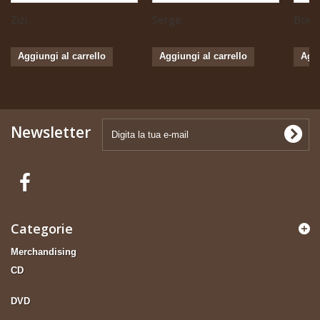
Zizi...
Serge...
Boris 
Aggiungi al carrello
Aggiungi al carrello
Aggi
Newsletter
Categorie
Merchandising
CD
DVD