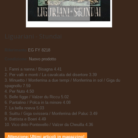
Visualizza
ingrandito
Liguariani - Stundai
Riferimento
EG FY 8218
Condizione:
Nuovo prodotto
1. Fanni a nanna / Bisagna 4.41
2. Per valli e monti / La cavalcata del disertore 3.39
3. Minuetto / Monferrina a due tempi / Monferrina in sol / Giga du
spagnollu 7.59
4. Per Nuto 4.50
5. Belle figge / Valzer du Riccu 5.02
6. Pantalino / Polca in la minore 4.08
7. La bella noeva 5.03
8. Suittu / Giga svissera / Monferrina del Paluc 3.49
9. Battista e Boeri 4.49
10. Vico drito Pontexello / Valzer da Cheuilla 4.36
Attenzione: Ultimi articoli in magazzino!