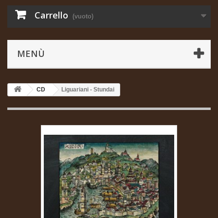
Carrello
(vuoto)
MENÙ
CD
Liguariani - Stundai