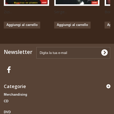
Zizi...
Serge...
Boris 
Aggiungi al carrello
Aggiungi al carrello
Aggi
Newsletter
Categorie
Merchandising
CD
DVD