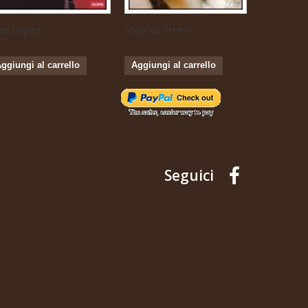
ini Lopez...
Stop au Stress
Musique...
ggiungi al carrello
Aggiungi al carrello
Aggiungi 
Seguici