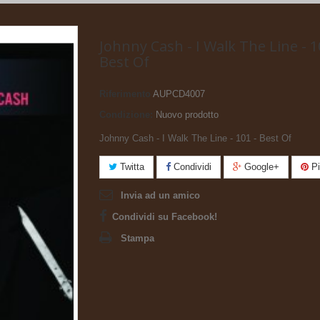
Johnny Cash - I Walk The Line - 1
Best Of
Riferimento
AUPCD4007
Condizione:
Nuovo prodotto
Johnny Cash - I Walk The Line - 101 - Best Of
Twitta
Condividi
Google+
Pi
Invia ad un amico
Condividi su Facebook!
Stampa