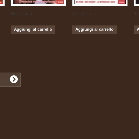
Boris Vian...
Western...
Tr
Aggiungi al carrello
Aggiungi al carrello
A