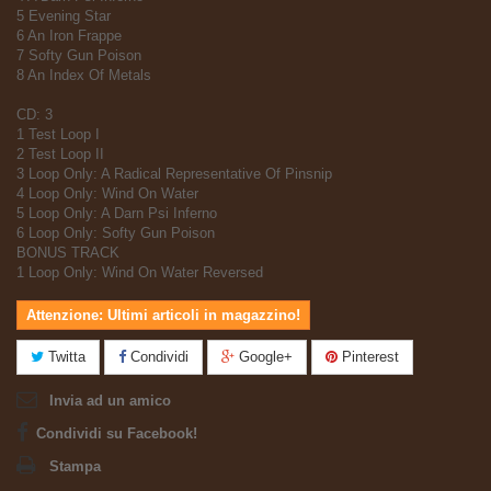
5 Evening Star
6 An Iron Frappe
7 Softy Gun Poison
8 An Index Of Metals
CD: 3
1 Test Loop I
2 Test Loop II
3 Loop Only: A Radical Representative Of Pinsnip
4 Loop Only: Wind On Water
5 Loop Only: A Darn Psi Inferno
6 Loop Only: Softy Gun Poison
BONUS TRACK
1 Loop Only: Wind On Water Reversed
Attenzione: Ultimi articoli in magazzino!
Twitta
Condividi
Google+
Pinterest
Invia ad un amico
Condividi su Facebook!
Stampa