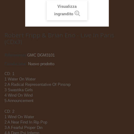
Visualizza
ingrandito
Robert Fripp & Brian Eno - Live In Paris
(CDx3)
Riferimento
GMC DGM3101
Condizione:
Nuovo prodotto
CD: 1
1 Water On Water
2 A Radical Representative Of Pinsnip
3 Swastika Girls
4 Wind On Wind
5 Announcement
CD: 2
1 Wind On Water
2 A Near Find In Rip Pop
3 A Fearful Proper Din
4 A Darn Psi Inferno