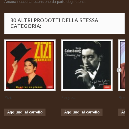
Ancora nessuna recensione da parte degli utenti.
30 ALTRI PRODOTTI DELLA STESSA
CATEGORIA:
Zizi...
Serge...
Boris 
Aggiungi al carrello
Aggiungi al carrello
Aggi