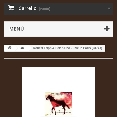
Carrello
(vuoto)
MENÙ
CD
Robert Fripp & Brian Eno - Live In Paris (CDx3)