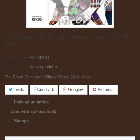
Visualizza
ingrandito
The Royal Edinburgh Military Tattoo 2014 -
Live
Riferimento
EMTCD131
Condizione:
Nuovo prodotto
The Royal Edinburgh Military Tattoo 2014 - Live
Twitta
Condividi
Google+
Pinterest
Invia ad un amico
Condividi su Facebook!
Stampa