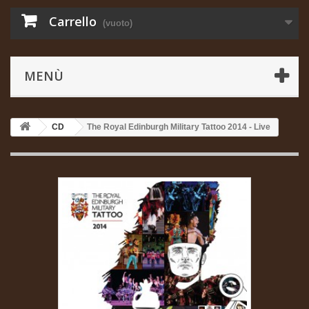
Carrello
(vuoto)
MENÙ
CD
The Royal Edinburgh Military Tattoo 2014 - Live