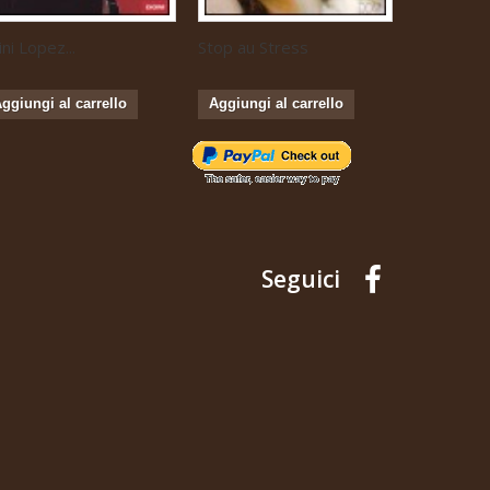
ini Lopez...
Stop au Stress
Musique...
ggiungi al carrello
Aggiungi al carrello
Aggiungi 
Seguici