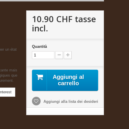
10.90 CHF
tasse
incl.
Quantità
er un état
axante mais
giques que
Aggiungi al
eurement.
carrello
nterest
Aggiungi alla lista dei desideri