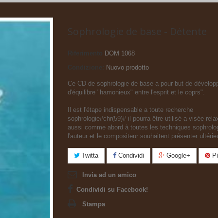
Sophrologie de base - Détente
Riferimento
DOM 1068
Condizione:
Nuovo prodotto
Ce CD de sophrologie de base a pour but de développ
d'équilibre "hamonieux" entre l'esprit et le coprs".
Il est l'étape indispensable a toute recherche
sophrologie#chr(59)# il pourra être utilisé a visée rel
aussi comme abord à toutes les techniques sophrolo
l'auteur et le compositeur souhaitent présenter ultéri
Twitta
Condividi
Google+
Pi
Invia ad un amico
Condividi su Facebook!
Stampa