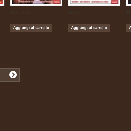
Boris Vian...
Western...
Tr
Aggiungi al carrello
Aggiungi al carrello
A