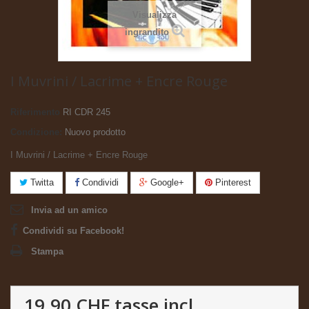
Visualizza
ingrandito
I Muvrini / Lacrime + Encre Rouge
Riferimento
RI CDR 245
Condizione:
Nuovo prodotto
I Muvrini / Lacrime + Encre Rouge
Twitta
Condividi
Google+
Pinterest
Invia ad un amico
Condividi su Facebook!
Stampa
19.90 CHF
tasse incl.