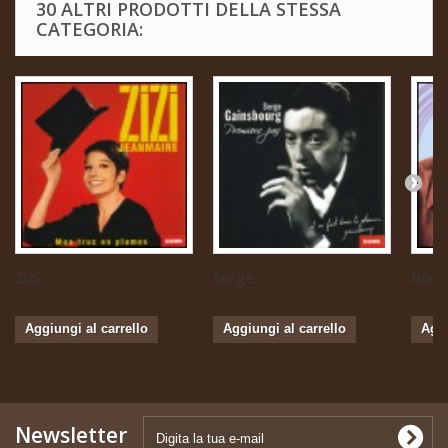
30 ALTRI PRODOTTI DELLA STESSA
CATEGORIA:
Zizi...
Serge...
Boris 
Aggiungi al carrello
Aggiungi al carrello
Aggi
Newsletter