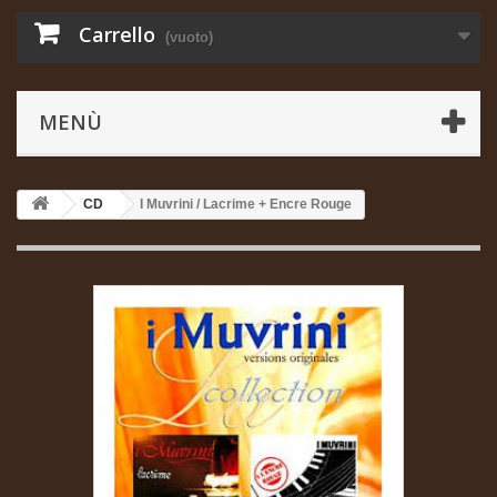
Carrello
(vuoto)
MENÙ
CD
I Muvrini / Lacrime + Encre Rouge