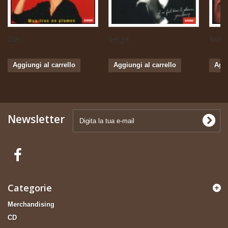
Zizi...
Serge...
Boris 
Aggiungi al carrello
Aggiungi al carrello
Aggi
Newsletter
Categorie
Merchandising
CD