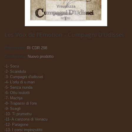
Visualizza
ingrandito
Les Voix de l'Emotion - Cumpagni D'Udissei
Riferimento
RI CDR 298
Condizione:
Nuovo prodotto
-1- Socu
-2- Scandula
-3- Cumpagni d'udissei
-4- L'orlu di u mari
-5- Senza nunda
-6- Ottu isulotti
-7- Machja
-8- Trapassi di l'ore
-9- Scegli
-10- Ti prumettu
-11- A canzona di Venacu
-12- Paragone
-13- I corsi impinzutitti