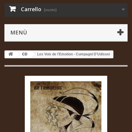
Carrello
(vuoto)
MENÙ
CD
Les Voix de l'Emotion - Cumpagni D'Udissei