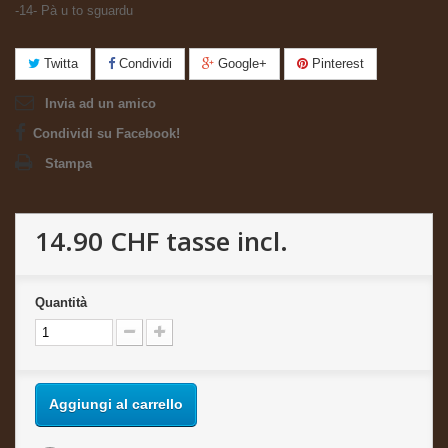
-14- Pà u to sguardu
Twitta
Condividi
Google+
Pinterest
Invia ad un amico
Condividi su Facebook!
Stampa
14.90 CHF
tasse incl.
Quantità
Aggiungi al carrello