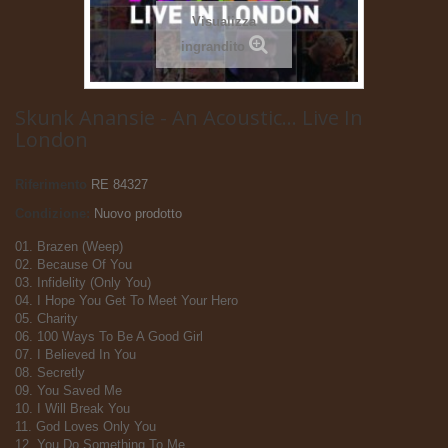
Visualizza
ingrandito
Skunk Anansie - An Acoustic... Live In
London
Riferimento
RE 84327
Condizione:
Nuovo prodotto
01. Brazen (Weep)
02. Because Of You
03. Infidelity (Only You)
04. I Hope You Get To Meet Your Hero
05. Charity
06. 100 Ways To Be A Good Girl
07. I Believed In You
08. Secretly
09. You Saved Me
10. I Will Break You
11. God Loves Only You
12. You Do Something To Me