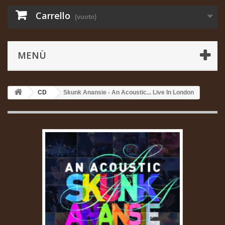
Carrello
(vuoto)
MENÙ
CD
Skunk Anansie - An Acoustic... Live In London