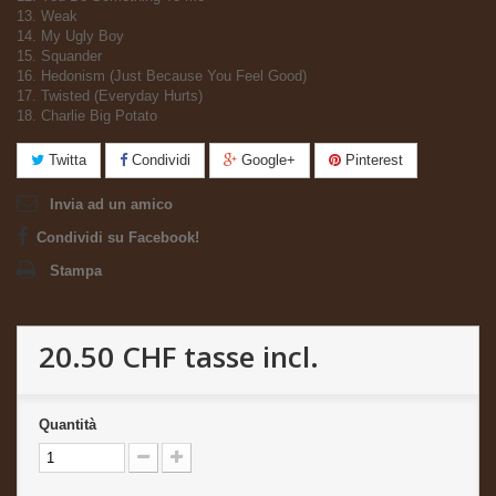
13. Weak
14. My Ugly Boy
15. Squander
16. Hedonism (Just Because You Feel Good)
17. Twisted (Everyday Hurts)
18. Charlie Big Potato
Twitta
Condividi
Google+
Pinterest
Invia ad un amico
Condividi su Facebook!
Stampa
20.50 CHF
tasse incl.
Quantità