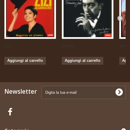
Zizi...
Serge...
Boris 
Aggiungi al carrello
Aggiungi al carrello
Aggi
Newsletter