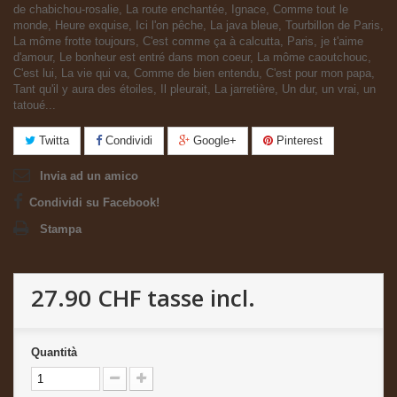
de chabichou-rosalie, La route enchantée, Ignace, Comme tout le
monde, Heure exquise, Ici l'on pêche, La java bleue, Tourbillon de Paris,
La môme frotte toujours, C'est comme ça à calcutta, Paris, je t'aime
d'amour, Le bonheur est entré dans mon coeur, La môme caoutchouc,
C'est lui, La vie qui va, Comme de bien entendu, C'est pour mon papa,
Tant qu'il y aura des étoiles, Il pleurait, La jarretière, Un dur, un vrai, un
tatoué...
Twitta
Condividi
Google+
Pinterest
Invia ad un amico
Condividi su Facebook!
Stampa
27.90 CHF
tasse incl.
Quantità