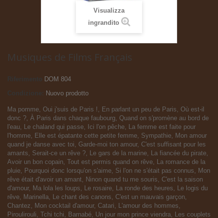
Visualizza
ingrandito
Musiques de Films Français
Riferimento
DOM 804
Condizione:
Nuovo prodotto
Ma pomme, Oui j'suis de Paris !, En parlant un peu de Paris, Où est-il
donc ?, À Paris dans chaque faubourg, Quand on s'promène au bord de
l'eau, Le chaland qui passe, Ici l'on pêche, La femme est faite pour
l'homme, Elle est épatante cette petite femme, Sympathie, Mon amour
quand je danse avec toi, Garde-moi ton amour, C'est suffisant pour les
amants, Serait-ce un rêve ?, Le gars de la marine, La fiancée du pirate,
Avoir un bon copain, Tout est permis quand on rêve, La romance de la
pluie, Pourquoi donc lorsqu'on s'aime, Si l'on ne s'était pas connus, Mon
rêve était d'avoir un amant, Ninon quand tu me souris, C'est la saison
d'amour, Ma lola les loups, Le rosaire, La ronde des heures, Le logis du
rêve, Marinella, Le chant des canons, C'est un mauvais garçon,
Chantez, Mon cocktail d'amour, Catari, L'amour des hommes,
Piroulirouli, Tchi tchi, Barnabé, Un jour mon prince viendra, Les couplets