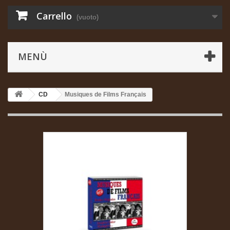
Carrello
(vuoto)
MENÙ
CD
Musiques de Films Français