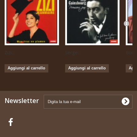
Zizi...
Serge...
Boris 
Aggiungi al carrello
Aggiungi al carrello
Aggi
Newsletter