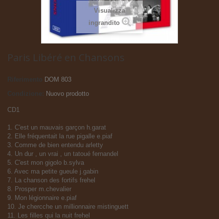
Visualizza
ingrandito
Paris Libéré en Chansons
Riferimento
DOM 803
Condizione:
Nuovo prodotto
CD1
1. C'est un mauvais garçon h.garat
2. Elle fréquentait la rue pigalle e.piaf
3. Comme de bien entendu arletty
4. Un dur , un vrai , un tatoué fernandel
5. C'est mon gigolo b.sylva
6. Avec ma petite gueule j.gabin
7. La chanson des fortifs frehel
8. Prosper m.chevalier
9. Mon légionnaire e.piaf
10. Je chercche un millionnaire mistinguett
11. Les filles qui la nuit frehel