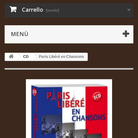
Carrello
(vuoto)
MENÙ
CD
Paris Libéré en Chansons