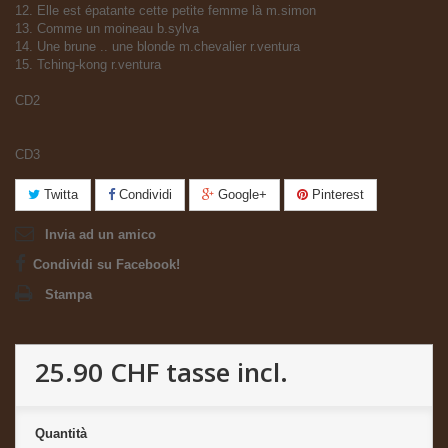
12. Elle est épatante cette petite femme là m.simon
13. Comme un moineau b.sylva
14. Une brune .. une blonde m.chevalier r.ventura
15. Tching-kong r.ventura
CD2
CD3
Twitta
Condividi
Google+
Pinterest
Invia ad un amico
Condividi su Facebook!
Stampa
25.90 CHF
tasse incl.
Quantità