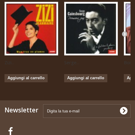
Zizi...
Serge...
Boris 
Aggiungi al carrello
Aggiungi al carrello
Aggi
Newsletter