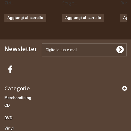
Zizi...
Serge...
Boris 
Aggiungi al carrello
Aggiungi al carrello
Aggi
Newsletter
Categorie
Merchandising
CD
DVD
Vinyl