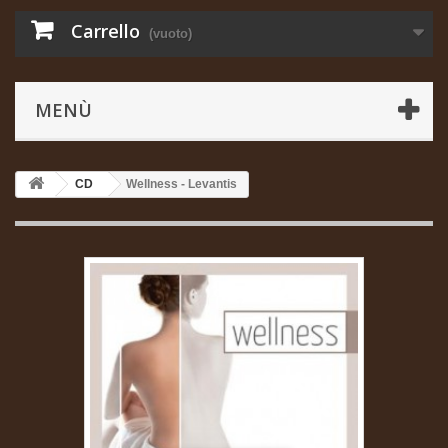
Carrello
(vuoto)
MENÙ
CD
Wellness - Levantis