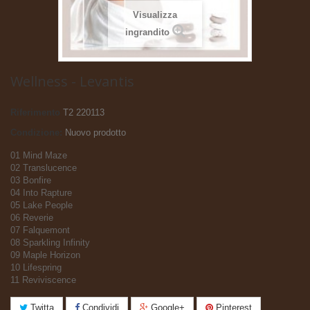
Visualizza
ingrandito
Wellness - Levantis
Riferimento
T2 220113
Condizione:
Nuovo prodotto
01 Mind Maze
02 Translucence
03 Bonfire
04 Into Rapture
05 Lake People
06 Reverie
07 Falquemont
08 Sparkling Infinity
09 Maple Horizon
10 Lifespring
11 Reviviscence
Twitta
Condividi
Google+
Pinterest