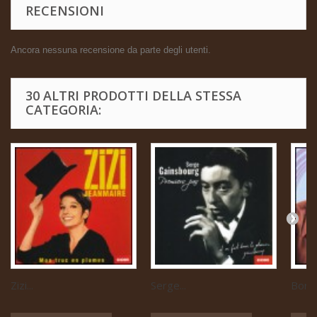
RECENSIONI
Ancora nessuna recensione da parte degli utenti.
30 ALTRI PRODOTTI DELLA STESSA
CATEGORIA:
Zizi...
Serge...
Boris 