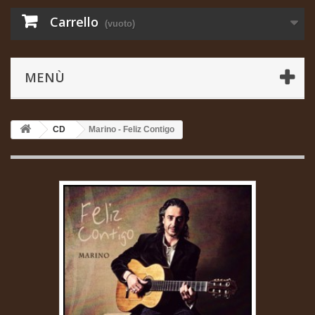
Carrello
(vuoto)
MENÙ
CD
Marino - Feliz Contigo