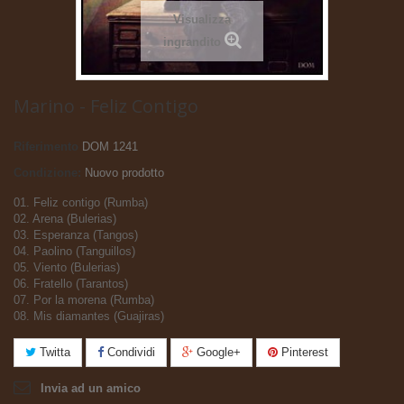
Visualizza
ingrandito
Marino - Feliz Contigo
Riferimento
DOM 1241
Condizione:
Nuovo prodotto
01. Feliz contigo (Rumba)
02. Arena (Bulerias)
03. Esperanza (Tangos)
04. Paolino (Tanguillos)
05. Viento (Bulerias)
06. Fratello (Tarantos)
07. Por la morena (Rumba)
08. Mis diamantes (Guajiras)
Twitta
Condividi
Google+
Pinterest
Invia ad un amico