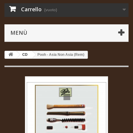
Carrello
(vuoto)
MENÙ
CD
Pooh - Asia Non Asia (Rem)