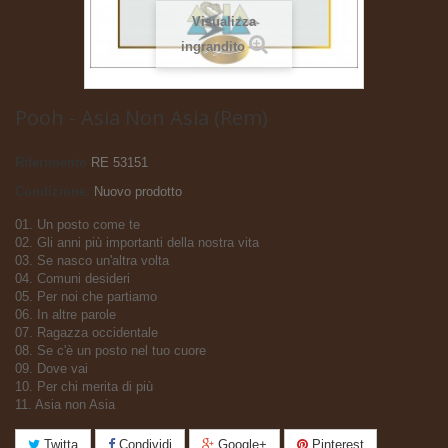
Visualizza
ingrandito
Pooh - Asia Non Asia (Rem)
Riferimento
RE 53151
Condizione:
Nuovo prodotto
01. Un posto come te
02. Gli anni più importanti della nostra vita
03. Se nasco un'altra volta
04. Comuni desideri
05. Per noi che partiamo
06. In altre parole
07. Ragazza occidentale
08. Se c'è un posto nel tuo cuore
09. Dove vai
10. Per chi merita di più
11. Asia non Asia
Twitta
Condividi
Google+
Pinterest