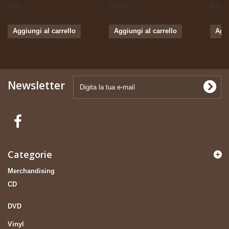
Zizi...
Serge...
Boris 
Aggiungi al carrello
Aggiungi al carrello
Aggi
Newsletter
Categorie
Merchandising
CD
DVD
Vinyl