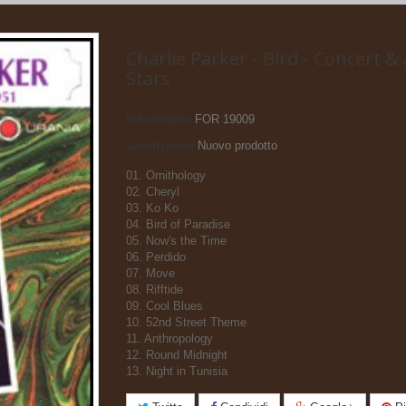
Charlie Parker - Bird - Concert & 
Stars
Riferimento
FOR 19009
Condizione:
Nuovo prodotto
01. Ornithology
02. Cheryl
03. Ko Ko
04. Bird of Paradise
05. Now's the Time
06. Perdido
07. Move
08. Rifftide
09. Cool Blues
10. 52nd Street Theme
11. Anthropology
12. Round Midnight
13. Night in Tunisia