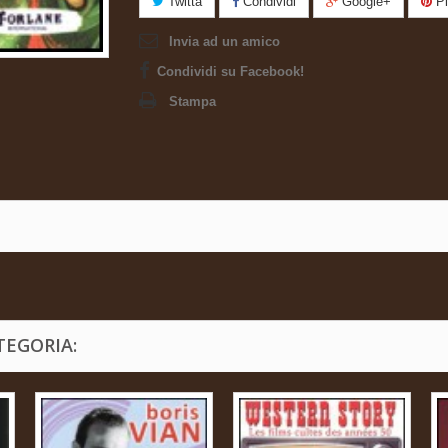
Twitta
Condividi
Google+
Pi
Invia ad un amico
Condividi su Facebook!
Stampa
TEGORIA: