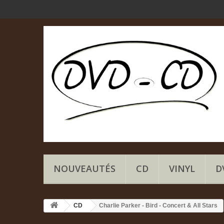
NOUVEAUTÉS
CD
VINYL
D
CD
Charlie Parker - Bird - Concert & All Stars