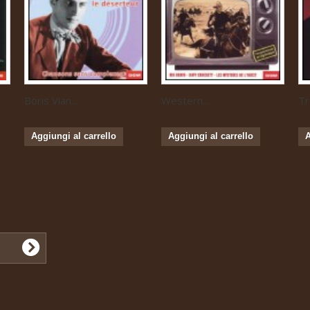
Boris Vian...
Western...
Tr
Aggiungi al carrello
Aggiungi al carrello
A