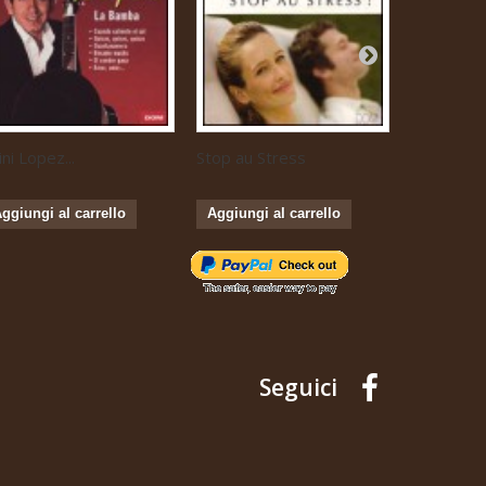
ini Lopez...
Stop au Stress
Musique...
ggiungi al carrello
Aggiungi al carrello
Aggiungi 
Seguici