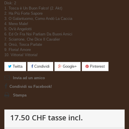
Disk: 2
1. Tosca è Un Buon Falco! (2. Akt)
2. Ha Più Forte Sapore
3. O Galantuomo, Como Andó La Caccia
4. Meno Male!
5. Ov'è Angelotti
6. Ed Or Fra Noi Parliam Da Buoni Amici
7. Sciarrone, Che Dice Il Cavalier
8. Orsù, Tosca Parlate
9. Floria! Amore
10. Vittoria! Vittoria!
Twitta
Condividi
Google+
Pinterest
Invia ad un amico
Condividi su Facebook!
Stampa
17.50 CHF
tasse incl.