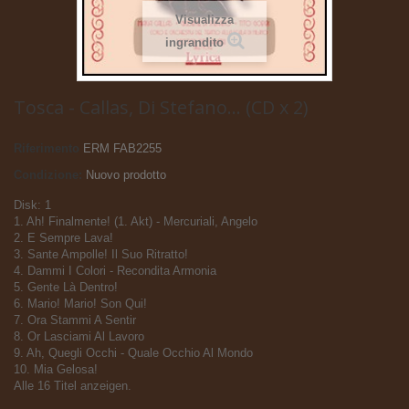
Visualizza
ingrandito
Tosca - Callas, Di Stefano... (CD x 2)
Riferimento
ERM FAB2255
Condizione:
Nuovo prodotto
Disk: 1
1. Ah! Finalmente! (1. Akt) - Mercuriali, Angelo
2. E Sempre Lava!
3. Sante Ampolle! Il Suo Ritratto!
4. Dammi I Colori - Recondita Armonia
5. Gente Là Dentro!
6. Mario! Mario! Son Qui!
7. Ora Stammi A Sentir
8. Or Lasciami Al Lavoro
9. Ah, Quegli Occhi - Quale Occhio Al Mondo
10. Mia Gelosa!
Alle 16 Titel anzeigen.