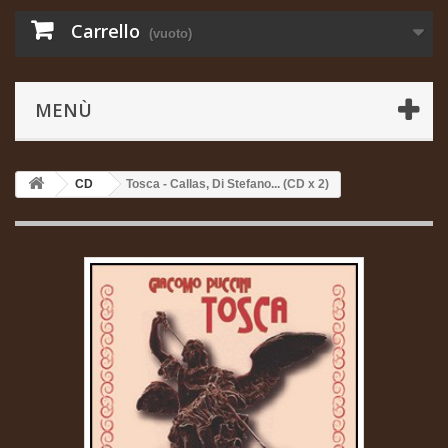
Carrello
(vuoto)
MENÙ
CD
Tosca - Callas, Di Stefano... (CD x 2)