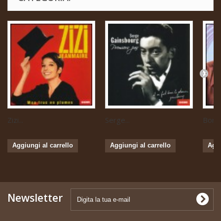
Zizi...
Serge...
Boris 
Aggiungi al carrello
Aggiungi al carrello
Aggi
Newsletter