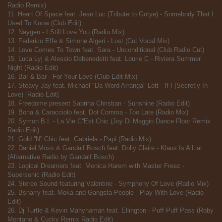
Radio Remix)
11. Heart Of Space feat. Jean Luc (Tribute to Gotye) - Somebody That I
Used To Know (Club Edit)
12. Naygen - I Still Love You (Radio Mix)
13. Federico Effe & Simone Algeri - Lost (Cut Vocal Mix)
14. Love Comes To Town feat. Sara - Unconditional (Club Radio Cut)
15. Luca Lyj & Alessio Debenedetti feat. Lourie C - Riviera Summer
Night (Radio Edit)
16. Bar & Bar - For Your Love (Club Edit Mix)
17. Steavy Jay feat. Michael "Da Word Arranga" Lott - If I (Secretly In
Love) [Radio Edit]
18. Freedome present Sabrina Christian - Sunshine (Radio Edit)
19. Bona & Caracciolo feat. Dot Comma - Too Late (Radio Mix)
20. Symon B.I. - La Vie C''Est Chic (Joy Di Maggio Dance Floor Remix
Radio Edit)
21. Gold ''N'' Chic feat. Gabriela - Papi (Radio Mix)
22. Daniel Moss & Gandalf Bosch feat. Dolly Claire - Klaus Is A Liar
(Alternative Radio by Gandalf Bosch)
23. Logical Dreamers feat. Monica Harem with Master Freez -
Supersonic (Radio Edit)
24. Stereo Sound featuring Valentine - Symphony Of Love (Radio Mix)
25. Bsharry feat. Moka and Gangsta People - Play With Love (Radio
Edit)
26. Dj Turtle & Kevin Mahynaman feat. Ellington - Puff Puff Pass (Roby
Montano & Cucky Remix Radio Edit)