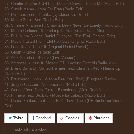
27. Charlie Mauthe & JH feat. Marzia Crawel - Touch Me (Video Edit)
28. Shock Mama - Love For Free (Radio Edit)
29. Delirious Girls - Erotika (Dj Claude Cut Rmx)
30. Marko Zeta - Bad (Radio Edit)
31. Simone Milanese ft. Shawna Dee - Never Be Lonely (Radio Edit)
32. Marco Carlucci - Something Of You (Vocal Radio Mix)
33. D.J. Mirko B. feat. Daniel Guahyba - The End (Original Edit)
34. Music Hazard Inc. - Elektro Heart (Original Radio Edit)
35. Luca Ruco - I Like It (Original Radio Rework)
36. Gioshi - Move It (Radio Edit)
37. Alex Barattini - Believe (Live Version)
38. Amoroso & Iezzi ft. Mascia CJ - Loosing Control (Radio Mix)
39. Bruno Barra Dj, Matteo Palmieri feat. Christian Key - Hands Up
(Radio Edit)
40. Francesco Lupo - I Wanna Feel Your Body (European Radio)
41. Jurgen Cecconi - Neuromancer (Radio Edit)
42. Gandalf feat. Dolly Claire - Experience (Main Radio)
43. Immaca feat. DexLab - Mueve La Cabeza (Radio Edit)
44. House Funkers feat. Lisa Falò - Love Town (HF Sunflower Video
Edit)
Twitta
Condividi
Google+
Pinterest
Invia ad un amico