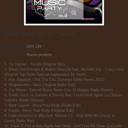
Visualizza
ingrandito
Music Party Vol. 3 - Tacatà
Riferimento
SMX 219
Condizione:
Nuovo prodotto
1. Tio Gomez - Tacatà (Original Mix)
2. Mauro Del Principe & Matteo Mascioli feat. Michelle Lily - Crazy Love
(Original Top Radio Special Appearance Dr. Feelx)
3. Alex Barattini - The Cha Cha (Summer Radio Remix 2012)
4. Shapelovers - Save (Original Radio Edit)
5. Joy Mania - Special Boom Boom (Joy Di Maggio Radio Remix)
6. Danilo Seclì vs Santoro & Bovino feat. Cesko from Après La Classe -
Kalinifta (Radio Version)
7. Real Legend - Move Your Body (Radio Edit)
8. Kando - Move Your Body (Original Edit)
9. Fabio Amoroso & Mila feat. Mascia CJ - Stay With Me (Jazzy &
Lovely Radio Mix)
10. Frank K Pini & Alex Apple feat Hadd - Don''t Let Me Down (LeClubb