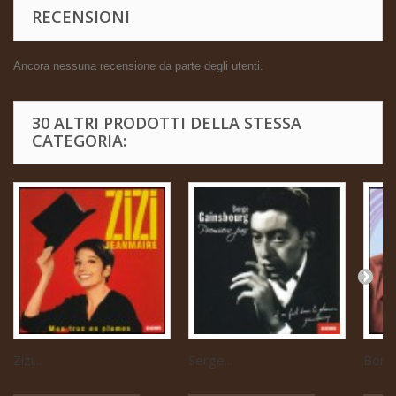
RECENSIONI
Ancora nessuna recensione da parte degli utenti.
30 ALTRI PRODOTTI DELLA STESSA
CATEGORIA:
Zizi...
Serge...
Boris 