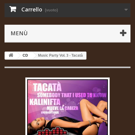
Carrello
(vuoto)
MENÙ
CD
Music Party Vol. 3 - Tacatà