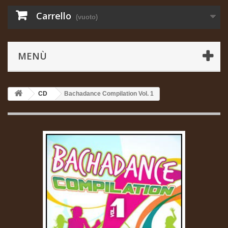
Carrello
(vuoto)
MENÙ
CD
Bachadance Compilation Vol. 1