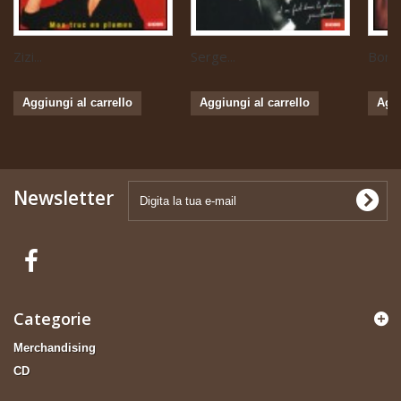
Zizi...
Serge...
Boris 
Aggiungi al carrello
Aggiungi al carrello
Aggi
Newsletter
Categorie
Merchandising
CD