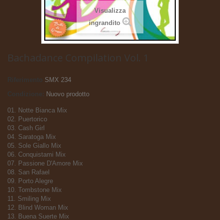
Visualizza
ingrandito
Bachadance Compilation Vol. 1
Riferimento
SMX 234
Condizione:
Nuovo prodotto
01. Notte Bianca Mix
02. Puertorico
03. Cash Girl
04. Saratoga Mix
05. Sole Giallo Mix
06. Conquistami Mix
07. Passione D'Amore Mix
08. San Rafael
09. Porto Alegre
10. Tombstone Mix
11. Smiling Mix
12. Blind Woman Mix
13. Buena Suerte Mix