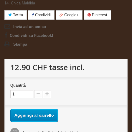
14. Chica Maldida
Twitta
Condividi
Google+
Pinterest
Invia ad un amico
Condividi su Facebook!
Stampa
12.90 CHF
tasse incl.
Quantità
Aggiungi al carrello