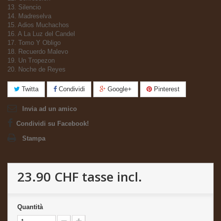
13. Silencio
14. Madreselva
15. Adios Muchachos
16. A La Luz del Candel
17. Tomo Y Obligo
18. Recuerdo Malevo
19. Un Tropezon
20. Noche de Reyes
Twitta
Condividi
Google+
Pinterest
Invia ad un amico
Condividi su Facebook!
Stampa
23.90 CHF
tasse incl.
Quantità