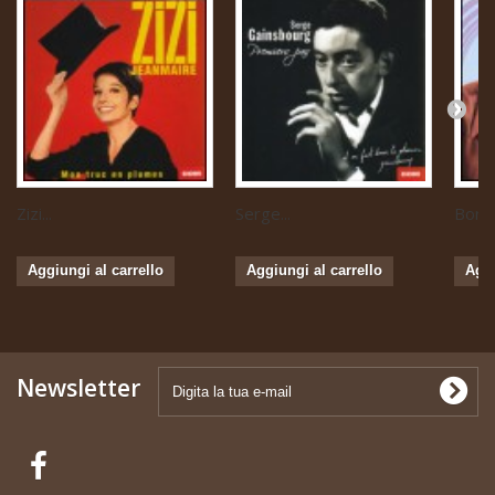
Zizi...
Serge...
Boris 
Aggiungi al carrello
Aggiungi al carrello
Aggi
Newsletter