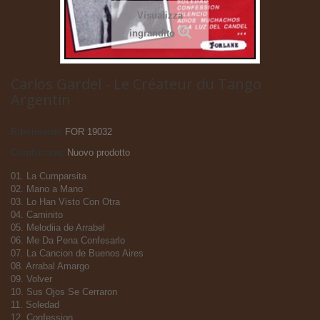
Visualizza
ingrandito
Carlos Gardel - Le Créateur du Tango
Argentin
Riferimento
FOR 19032
Condizione:
Nuovo prodotto
01. La Cumparsita
02. Mano a Mano
03. Lo Han Visto Con Otra
04. Caminito
05. Melodiia de Arrabel
06. Me Da Pena Confesarlo
07. La Cancion de Buenos Aires
08. Arrabal Amargo
09. Volver
10. Sus Ojos Se Cerraron
11. Soledad
12. Confession