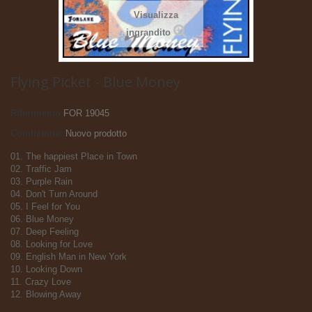
Visualizza
ingrandito
Flying Picket - Blue Money
Riferimento
FOR 19045
Condizione:
Nuovo prodotto
01. The happiest Place in Town
02. Traffic Jam
03. Purple Rain
04. Don't Turn Around
05. I Feel for You
06. Blue Money
07. Deep Feeling
08. Looking for Love
09. English Man in New York
10. Looking Down
11. Crazy Love
12. Blowing Away