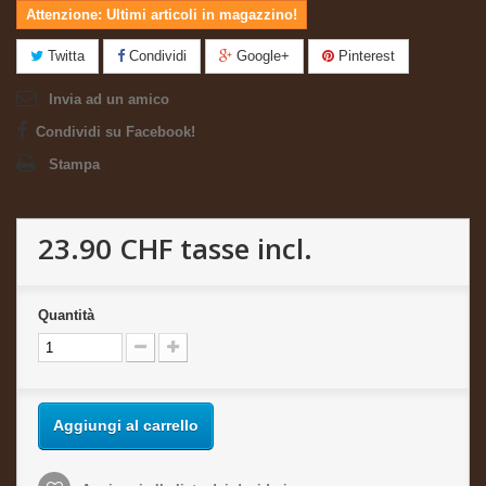
Attenzione: Ultimi articoli in magazzino!
Twitta
Condividi
Google+
Pinterest
Invia ad un amico
Condividi su Facebook!
Stampa
23.90 CHF
tasse incl.
Quantità
Aggiungi al carrello