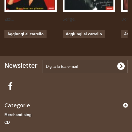
Zizi...
Serge...
Boris 
Aggiungi al carrello
Aggiungi al carrello
Aggi
Newsletter
Categorie
Merchandising
CD