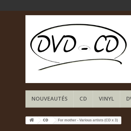
NOUVEAUTÉS
CD
VINYL
D
CD
For mother - Various artists (CD x 3)