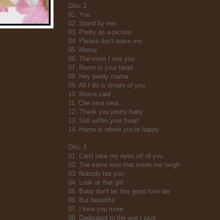
Disc 2
01. You
02. Stand by me
03. Pretty as a picture
04. Please don't leave me
05. Mama
06. The more I see you
07. Room in your heart
08. Hey lawdy mama
09. All I do is dream of you
10. Mama said
11. Che sera sera
12. Thank you pretty baby
13. Still within your heart
14. Home is where you're happy
Disc 3
01. Can't take my eyes off of you
02. The same love that made me laugh
03. Nobody but you
04. Look at that girl
05. Baby don't let this good love die
06. But beautiful
07. I love you more
08. Dedicated to the one I love