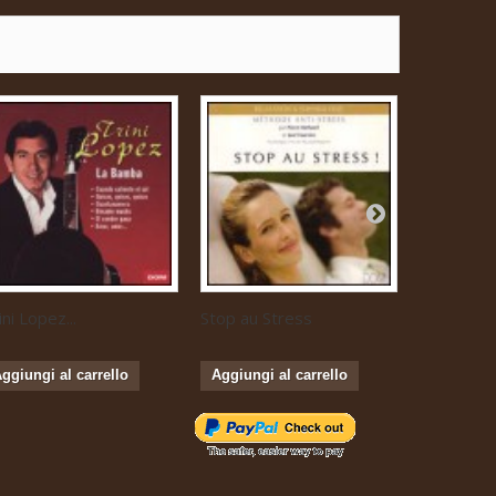
ini Lopez...
Stop au Stress
Musique...
ggiungi al carrello
Aggiungi al carrello
Aggiungi 