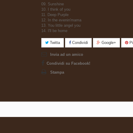
09. Sunshine
10. I think of you
11. Deep Purple
12. In the evenin'mama
13. You little angel you
14. I'll be home
Twitta
Condividi
Google+
Pi
Invia ad un amico
Condividi su Facebook!
Stampa