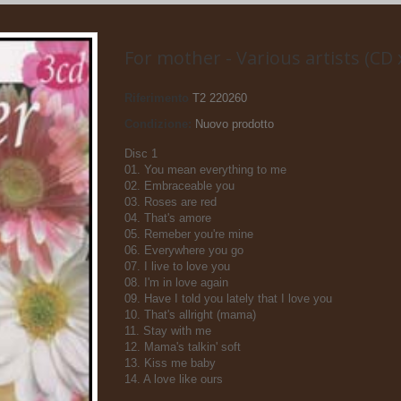
For mother - Various artists (CD 
Riferimento
T2 220260
Condizione:
Nuovo prodotto
Disc 1
01. You mean everything to me
02. Embraceable you
03. Roses are red
04. That's amore
05. Remeber you're mine
06. Everywhere you go
07. I live to love you
08. I'm in love again
09. Have I told you lately that I love you
10. That's allright (mama)
11. Stay with me
12. Mama's talkin' soft
13. Kiss me baby
14. A love like ours