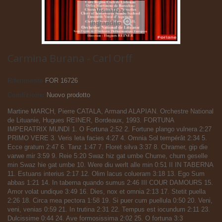
Visualizza
ingrandito
Carmina Burana - Carl Orff
Riferimento
FOR 16726
Condizione:
Nuovo prodotto
Martine MARCH, Pierre CATALA, Armand ALAPIAN. Orchestre National
de Lituanie, Hugues REINER, Bordeaux, 1993. FORTUNA
IMPERATRIX MUNDI 1. O Fortuna 2:52 2. Fortune plango vulnera 2:27
PRIMO VERE 3. Veris leta facies 4:27 4. Omnia Sol tempérât 2:34 5.
Ecce gratum 2:47 6. Tanz 1:47 7. Floret silva 3:37 8. Chramer, gip die
varwe mir 3:59 9. Reie 5:20 Swaz hiz gat umbe Chume, chum geselle
min Swaz hie gat umbe 10. Were diu werlt alle min 0:51 II IN TABERNA
11. Estuans interius 2:17 12. Olim lacus colueram 3:18 13. Ego Sum
abbas 1:21 14. In taberna quando sumus 2:46 III COUR DAMOURS 15.
Amor volat undique 3:49 16. Dies, nox et omnia 2:13 17. Stetit puella
2:26 18. Circa mea pectora 1:58 19. Si puer cum puellula 0:50 20. Veni,
veni, venias 0:59 21. In trutina 2:31 22. Tempus est iocundum 2:11 23.
Dulcissime 0:44 24. Ave formosissima 2:02 25. O fortuna 3:3