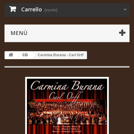
Carrello
(vuoto)
MENÙ
CD
Carmina Burana - Carl Orff