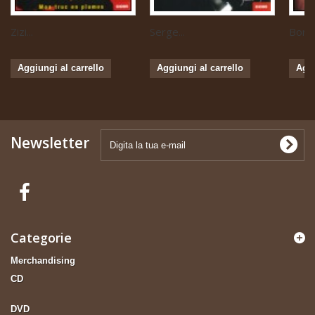
Zizi...
Serge...
Boris 
Aggiungi al carrello
Aggiungi al carrello
Aggi
Newsletter
Categorie
Merchandising
CD
DVD