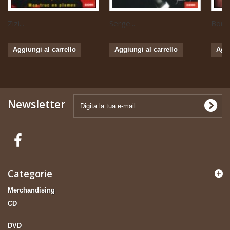
Zizi...
Serge...
Boris 
Aggiungi al carrello
Aggiungi al carrello
Aggi
Newsletter
Categorie
Merchandising
CD
DVD