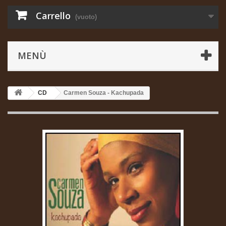
Carrello
(vuoto)
MENÙ
CD
Carmen Souza - Kachupada