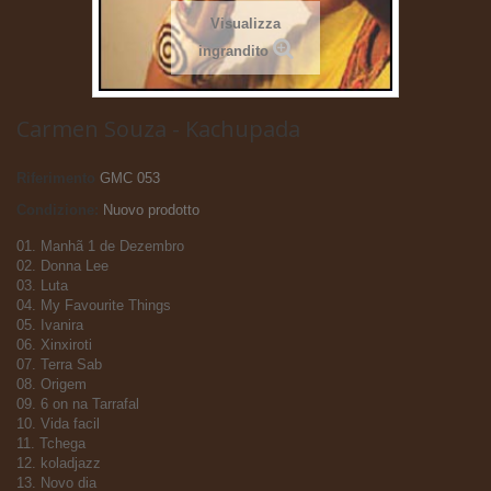
Visualizza
ingrandito
Carmen Souza - Kachupada
Riferimento
GMC 053
Condizione:
Nuovo prodotto
01. Manhã 1 de Dezembro
02. Donna Lee
03. Luta
04. My Favourite Things
05. Ivanira
06. Xinxiroti
07. Terra Sab
08. Origem
09. 6 on na Tarrafal
10. Vida facil
11. Tchega
12. koladjazz
13. Novo dia