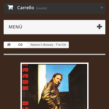
Carrello
(vuoto)
MENÙ
CD
Nature's Beauty - T'ai Chi