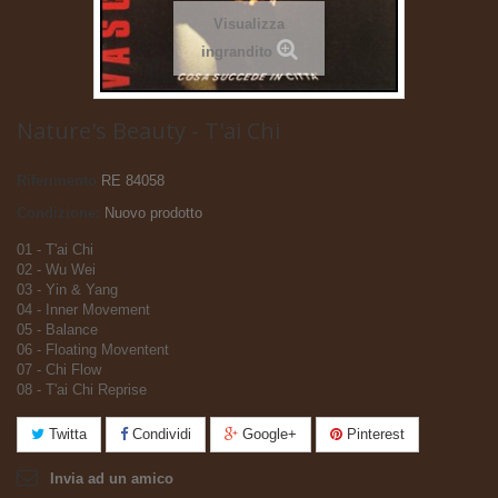
Visualizza
ingrandito
Nature's Beauty - T'ai Chi
Riferimento
RE 84058
Condizione:
Nuovo prodotto
01 - T'ai Chi
02 - Wu Wei
03 - Yin & Yang
04 - Inner Movement
05 - Balance
06 - Floating Moventent
07 - Chi Flow
08 - T'ai Chi Reprise
Twitta
Condividi
Google+
Pinterest
Invia ad un amico