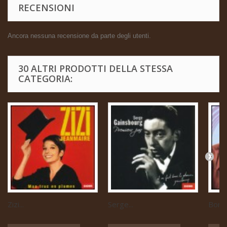
RECENSIONI
Ancora nessuna recensione da parte degli utenti.
30 ALTRI PRODOTTI DELLA STESSA
CATEGORIA:
Zizi...
Serge...
Boris 