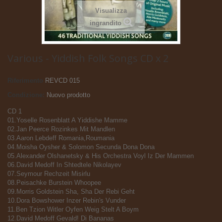
Visualizza
ingrandito
Various - Yiddish Folk Songs CD x 2
Riferimento
REVCD 015
Condizione:
Nuovo prodotto
CD 1
01.Yoselle Rosenblatt A Yiddishe Mamme
02.Jan Peerce Rozinkes Mit Mandlen
03.Aaron Lebdeff Romania,Roumania
04.Moisha Oysher & Solomon Secunda Dona Dona
05.Alexander Olshanetsky & His Orchestra Voyl Iz Der Mammen
06.David Medoff In Shtedtele Nikolayev
07.Seymour Rechzeit Misirlu
08.Peisachke Burstein Whoopee
09.Morris Goldstein Sha, Sha Der Rebi Geht
10.Dora Bowshower Inzer Rebin's Vunder
11.Ben Tzion Witler Oyfen Weig Stelt A Boym
12.David Medoff Gevald! Di Bananas