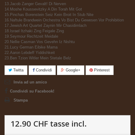
13.Jacob Zanger Gevalt! Di Nerven
14.Moshe Koussevitzky A Din Torah Mit Got
15.Pinchas Borenstein Seiz Kein Broit In Stub Nite
16.Naftule Brandwein Orchestra Vo Bist Du Gewesen Vor Prohibition
17.Jewish Art Quartet Zaynin Mir Chasidimlach
18.Israel Itzhaki Zing Feigale Zing
19.Seymour Rechtzeit Meidale
20.Nellie Casman Vos Gevehn Iz Nishtu
21.Lucy German Eibike Mama
22.Aaron Lebdeff Yiddishkeit
23.Ben Tzion Witler Mein Stetale Belz
Twitta
Condividi
Google+
Pinterest
Invia ad un amico
Condividi su Facebook!
Stampa
12.90 CHF
tasse incl.