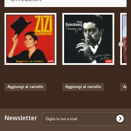
Zizi...
Serge...
Boris 
Aggiungi al carrello
Aggiungi al carrello
Aggi
Newsletter