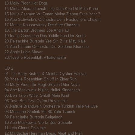
13.Molly Picon Hot Dogs
14.Misha Alexandrovich Leig Dain Kop Oif Mein Knee
15.Nellie Casman Vu Zenen Meine Zieben Gute Yohr ?
16.Abe Schwartz's Orchestra Dem Pastuchel's Chulem
17.Moshe Koussevitzky Der Alter Chazzan
18.The Barton Brothers Joe And Paul
19.Irving Grossman Dos Yiddle Fun Der South
20.Peisachke Burstein Yes Sir, Zi Iz May Kale
21.Abe Ellstein Orchestra Die Goldene Khasene
22.Annie Lubin Mayer
23.Yoselle Rosenblatt V'hakohanim
CD 2
01.The Barry Sisters & Moisha Oysher Halevai
02.Yoselle Rosenblatt Shluff In Ziser Ruh
03.Molly Picon Ihr Megt Gleybn Oder Neyn
04.Abe Moskowitz Huliet, Huliet Kinderlach
05.Ben Tzion Witler Shloff Mein Kind
06.Tova Ben Tzvi Oyfen Preypechik
07.Naftule Brandwein Orchestra Turkish Yalle Ve Uve
08.Menashe Skulnik Mit 40 Yohr Tzurick
09.Peischake Burstein Beigelach
10.Abe Moskowitz Vie Iz Dos Gessele
11.Leib Glantz Divoirale
12.Mardechai Hersman Bread Meat and Fish