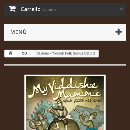
Carrello
(vuoto)
MENÙ
CD
Various - Yiddish Folk Songs CD x 2