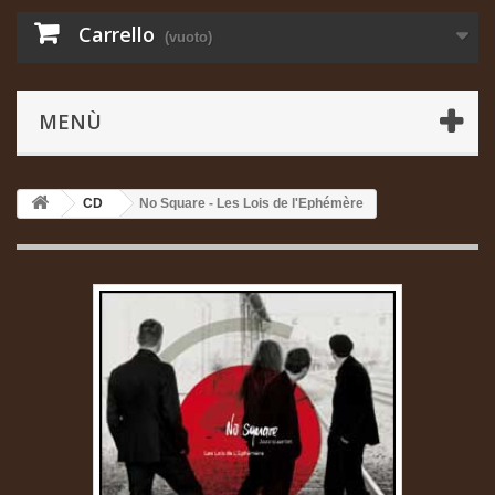
Carrello
(vuoto)
MENÙ
CD
No Square - Les Lois de l'Ephémère