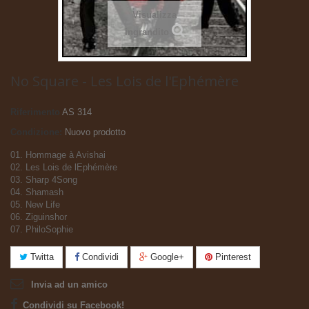
Visualizza
ingrandito
No Square - Les Lois de l'Ephémère
Riferimento
AS 314
Condizione:
Nuovo prodotto
01. Hommage à Avishai
02. Les Lois de lEphémère
03. Sharp 4Song
04. Shamash
05. New Life
06. Ziguinshor
07. PhiloSophie
Twitta
Condividi
Google+
Pinterest
Invia ad un amico
Condividi su Facebook!