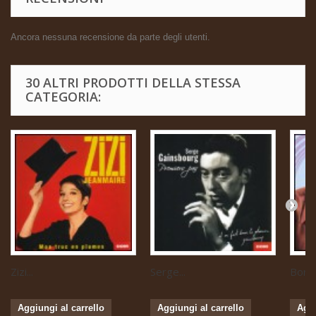
Ancora nessuna recensione da parte degli utenti.
30 ALTRI PRODOTTI DELLA STESSA
CATEGORIA:
Zizi...
Serge...
Boris 
Aggiungi al carrello
Aggiungi al carrello
Aggi