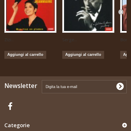
Zizi...
Serge...
Boris 
Aggiungi al carrello
Aggiungi al carrello
Aggi
Newsletter
Categorie