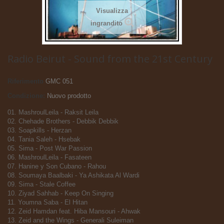
Visualizza
ingrandito
Radio Beirut - Sound from the 21st Century
Riferimento
GMC 051
Condizione:
Nuovo prodotto
01. MashroulLeila - Raksit Leila
02. Chehade Brothers - Debbik Debbik
03. Soapkills - Herzan
04. Tania Saleh - Hsebak
05. Sima - Post War Passion
06. MashroulLeila - Fasateen
07. Hanine y Son Cubano - Rahou
08. Soumaya Baalbaki - Ya Ashikata Al Wardi
09. Sima - Stale Coffee
10. Ziyad Sahhab - Keep On Singing
11. Youmna Saba - El Hitan
12. Zeid Hamdan feat. Hiba Mansouri - Ahwak
13. Zeid and the Wings - Generali Suleiman