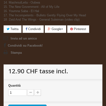
14. MashroulLeila - Oubwa
15. The New Government - All of My Life
16. Youmna Saba - El Hal
17. The Incompetents - Bullets Gently Flying Over My Head
18. Zeid And The Wings - General Suleiman (video clip)
Twitta
Condividi
Google+
Pinterest
Invia ad un amico
Condividi su Facebook!
Stampa
12.90 CHF
tasse incl.
Quantità