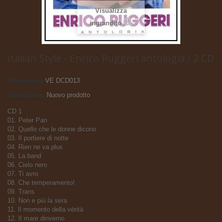
Visualizza
ingrandito
Italian Style - Enrico Ruggeri antologia / 2 CD
Riferimento
VE DCD013
Condizione:
Nuovo prodotto
CD 1
01. Peter Pan
02. Quello che le donne dicono
03. Il portiere di notte
04. Rien ne va plus
05. La band
06. Cielo nero
07. Ti avro
08. Che temperamento!
09. Trans
10. Non e più la sera
11. Il momento della vérità
12. Il mare dinverno