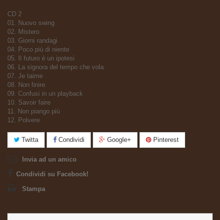
CD 2
01. Nuovo swing
02. Mistero
03. Giorni randagi
04. Poco più di niente
05. Il futuro è un ipotesi
06. La signora del tempo che vola
07. Je taime
08. Non finire
09. Confusi in un playback
10. Savoir faire
11. Non piango più
12. Polvere
Twitta
Condividi
Google+
Pinterest
Invia ad un amico
Condividi su Facebook!
Stampa