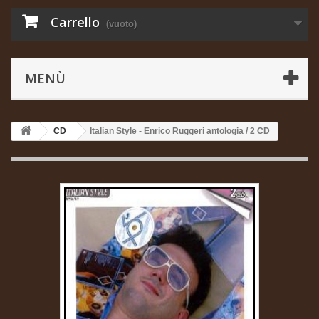
Carrello
(vuoto)
MENÙ
CD
Italian Style - Enrico Ruggeri antologia / 2 CD