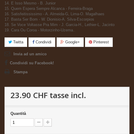
14. E Isso Mesmo - B. Junior
15. Quem Espera Sempre Alcanca - Ferreira-Braga
16. Satisfeitississimo - A. Almeida-G, Lima-O. Magalhaes
17. Basta Ser Bom - W. Dionisio-A. Silva-Escorpios
18. Se Voce Voltasse Pra Mim - J. Garcia-H., Lethier-L. Jacinto
19. Cara Ou Coroa - Motorzinho-Uzema..
Twitta
Condividi
Google+
Pinterest
Invia ad un amico
Condividi su Facebook!
Stampa
23.90 CHF
tasse incl.
Quantità