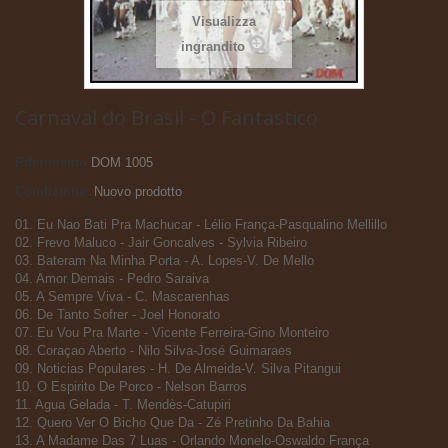
Visualizza
ingrandito
Carnaval do Brasil - O Fantastico
Riferimento
DOM 1005
Condizione:
Nuovo prodotto
01. Eu Nao Bati Pra Machucar - Lélio França-Pasqualino Mellillo
02. Frevo Maluco - Jair Goncalves - Sylvia Ribeiro
03. Bateram Na Minha Porta - A. Lopes-V. De Mello
04. Amor Demais - Pedro Saraiva
05. A Sempre Viva - C. Mascarenhas
06. De Tanto Sofrer - Joel Honorato
07. Eu Vou Pra Marte - Vicente Ferreira-Gino Monteiro
08. Coraçao Aberto - Nilo Silva-José Guimaraes
09. Noticias Populares - H. De Almeida-V. Silva Pitangui
10. O Espirito De Porco - Nelson Barros
11. Agua Gelada - T. Mendès-Catupiri
12. Quero Ver O Bicho Que Da - Zé Pretinho Da Bahia
13. A Madame Das 7 Luas - Orlando Monelo-Oswaldo França