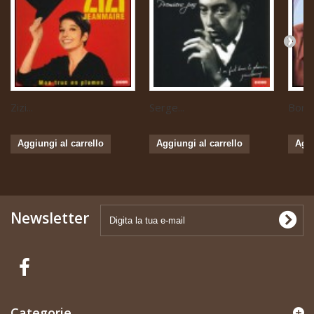
Zizi...
Serge...
Boris 
Aggiungi al carrello
Aggiungi al carrello
Aggi
Newsletter
Categorie