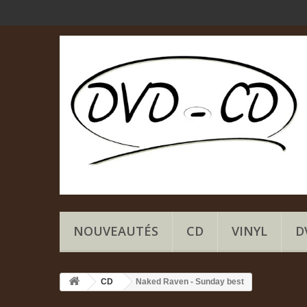
NOUVEAUTÉS
CD
VINYL
D
CD
Naked Raven - Sunday best