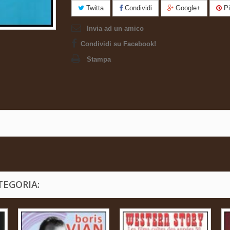
Twitta
Condividi
Google+
Pi
Invia ad un amico
Condividi su Facebook!
Stampa
TEGORIA: