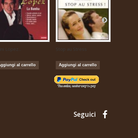
ini Lopez...
Stop au Stress
Musique...
ggiungi al carrello
Aggiungi al carrello
Aggiungi 
Seguici