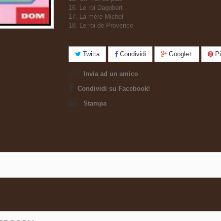
16. Le roi Dagobert
17. La mère Michel
18. Le roi de Provence
Twitta
Condividi
Google+
Pi
Invia ad un amico
Condividi su Facebook!
Stampa