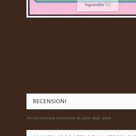
ingrandito
RECENSIONI
Ancora nessuna recensione da parte degli utenti.