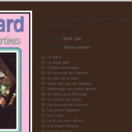
Colette Renard - Chansons Gaill
et Libertines
Riferimento
DOM 1166
Condizione:
Nuovo prodotto
01. La puce
02. Le doigt gelé
03. Il était une bergère
04. En revenant du Piémont
05. Au clair de la lune
06. Dans une tour de Londres
07. Malbrough sen va-ten guerre
08. les filles de la Rochelle
09. La femme du roulier
10. Sur la route de Louviers
11. Les trente brigands
12. Les murs
13. Le 31 du mois dAoût
14. A la claire fontaine
15. Un mot de plus