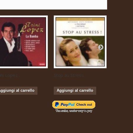
ini Lopez...
Stop au Stress
Musique...
ggiungi al carrello
Aggiungi al carrello
Aggiungi 