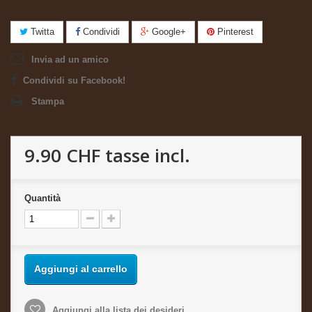
Twitta
Condividi
Google+
Pinterest
Invia ad un amico
Condividi su Facebook!
Stampa
9.90 CHF
tasse incl.
Quantità
Aggiungi al carrello
Aggiungi alla lista dei desideri