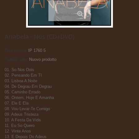
Visualizza
ingrandito
Anabela - Nos (CD+DVD)
Riferimento
IP 1760 5
Condizione:
Nuovo prodotto
01. So Nos Dois
02. Pensando Em TI
03. Lisboa A Noite
04. De Degrau Em Degrau
05. Caminho Errado
06. Ontem, Hoje E Amanha
07. Ele E Ela
08. Vou Levar-Te Comigo
09. Adeus Tristeza
10. A Festa Da Vida
11. Eu So Quero
12. Vinte Anos
13. E Depois Do Adeus