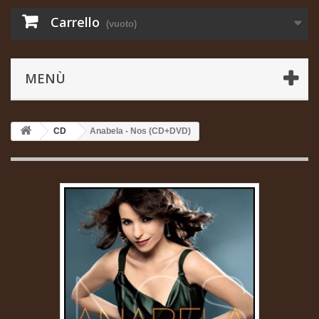
Carrello
(vuoto)
MENÙ
CD
Anabela - Nos (CD+DVD)