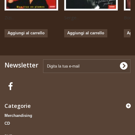
Zizi...
Serge...
Boris 
Aggiungi al carrello
Aggiungi al carrello
Aggi
Newsletter
Categorie
Merchandising
CD