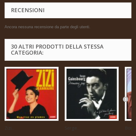
RECENSIONI
Ancora nessuna recensione da parte degli utenti.
30 ALTRI PRODOTTI DELLA STESSA
CATEGORIA:
Zizi...
Serge...
Boris 