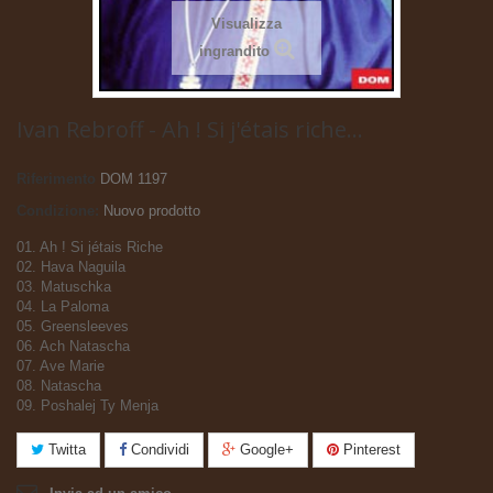
Visualizza
ingrandito
Ivan Rebroff - Ah ! Si j'étais riche...
Riferimento
DOM 1197
Condizione:
Nuovo prodotto
01. Ah ! Si jétais Riche
02. Hava Naguila
03. Matuschka
04. La Paloma
05. Greensleeves
06. Ach Natascha
07. Ave Marie
08. Natascha
09. Poshalej Ty Menja
Twitta
Condividi
Google+
Pinterest