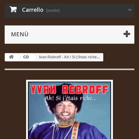
Carrello
(vuoto)
MENÙ
CD
Ivan Rebroff - Ah ! Si j'étais riche...