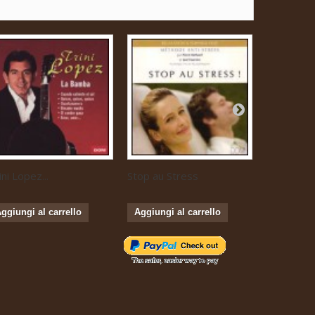
ini Lopez...
Stop au Stress
Musique...
ggiungi al carrello
Aggiungi al carrello
Aggiungi 