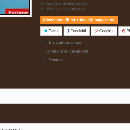
17. Au creux de mon épaule
18. Plus bleu que tes yeux
Attenzione: Ultimi articoli in magazzino!
Twitta
Condividi
Google+
Pi
Invia ad un amico
Condividi su Facebook!
Stampa