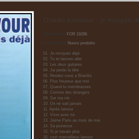
Charles Aznavour - Je m'voyais d
Riferimento
FOR 19286
Condizione:
Nuovo prodotto
01. Je mvoyais déjà
02. Tu te laisses aller
03. Les deux guitares
04. Jai perdu la tête
05. Rendez-vous a Brasilia
06. Plus heureux que moi
07. Quand tu membrasses
08. Comme des étrangers
09. Sur ma vie
10. On ne sait jamais
11. Après lamour
12. Vivre avec toi
13. Jaime Paris au mois de mai
14. Sa jeunesse
15. Si je navais plus
16. cest merveilleux lamour