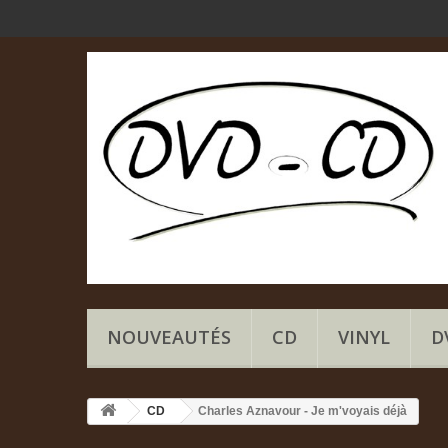
NOUVEAUTÉS
CD
VINYL
D
CD
Charles Aznavour - Je m'voyais déjà