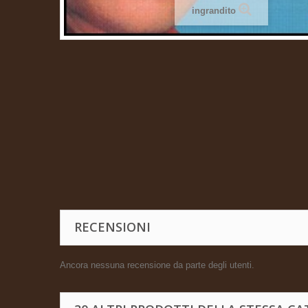
ingrandito
RECENSIONI
Ancora nessuna recensione da parte degli utenti.