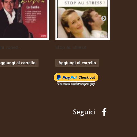
ini Lopez...
Stop au Stress
Musique...
ggiungi al carrello
Aggiungi al carrello
Aggiungi 
Seguici