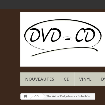
NOUVEAUTÉS
CD
VINYL
D
CD
The Art of Bellydance - Suhaila's ...