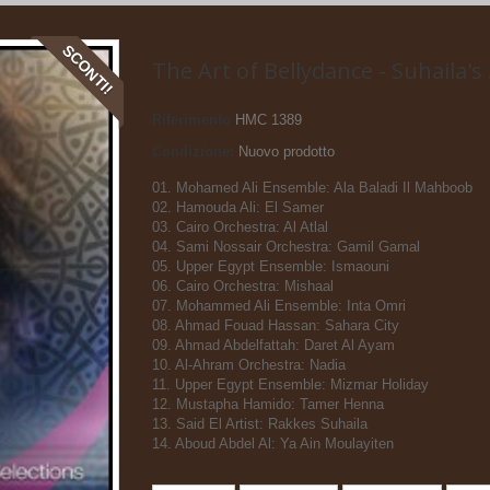
SCONTI!
The Art of Bellydance - Suhaila's .
Riferimento
HMC 1389
Condizione:
Nuovo prodotto
01. Mohamed Ali Ensemble: Ala Baladi Il Mahboob
02. Hamouda Ali: El Samer
03. Cairo Orchestra: Al Atlal
04. Sami Nossair Orchestra: Gamil Gamal
05. Upper Egypt Ensemble: Ismaouni
06. Cairo Orchestra: Mishaal
07. Mohammed Ali Ensemble: Inta Omri
08. Ahmad Fouad Hassan: Sahara City
09. Ahmad Abdelfattah: Daret Al Ayam
10. Al-Ahram Orchestra: Nadia
11. Upper Egypt Ensemble: Mizmar Holiday
12. Mustapha Hamido: Tamer Henna
13. Said El Artist: Rakkes Suhaila
14. Aboud Abdel Al: Ya Ain Moulayiten