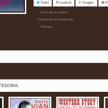
Twitta
Condividi
Google+
Pi
Invia ad un amico
Condividi su Facebook!
Stampa
TEGORIA: