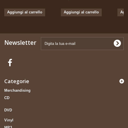
Aggiungi al carrello
Aggiungi al carrello
Aggi
Newsletter
Categorie
Merchandising
CD
DVD
Vinyl
MP3