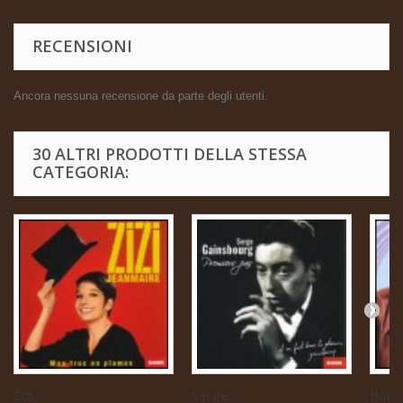
RECENSIONI
Ancora nessuna recensione da parte degli utenti.
30 ALTRI PRODOTTI DELLA STESSA
CATEGORIA:
Zizi...
Serge...
Boris 