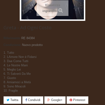
Visualizza
ingrandito
Greta - Ad Ogni Costo
Riferimento
RE 84384
Condizione:
Nuovo prodotto
1. Tutto
2. LAmore Non è Fidarsi
3. Due Come Tutti
4. Le Nostre Mani
5. Meglio Lei
6. Ti Salverò Da Me
7. Giusto
8. Amiamoci a Metà
9. Sono Miracoli
10. Fragile
Twitta
Condividi
Google+
Pinterest