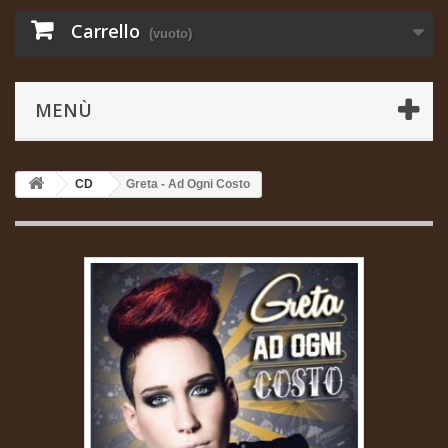
Carrello
(vuoto)
MENÙ
CD
Greta - Ad Ogni Costo