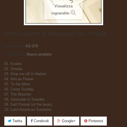
Visualizza
ingrandito
Fredi Lüscher & Nathanael Su - Smada
Riferimento
AS 079
Condizione:
Nuovo prodotto
01. Azalea
02. Smada
03. Drop me off in Harlem
04. African Flower
05. To the bitter
06. Come Sunday
07. The Mooche
08. Serenade to Sweden
09. Self Portrait (of the bean)
10. Latin American Sunshine
Twitta
Condividi
Google+
Pinterest