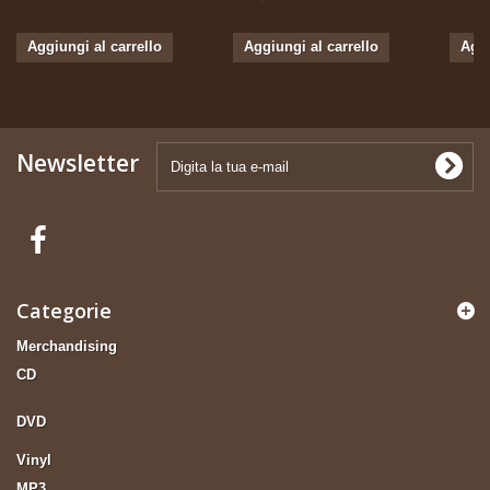
Aggiungi al carrello
Aggiungi al carrello
Aggi
Newsletter
Categorie
Merchandising
CD
DVD
Vinyl
MP3