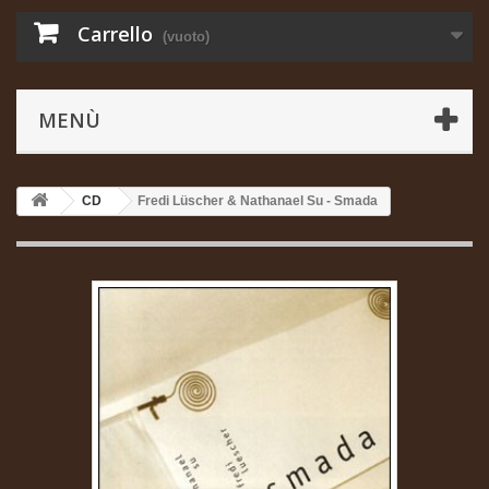
Carrello
(vuoto)
MENÙ
CD
Fredi Lüscher & Nathanael Su - Smada