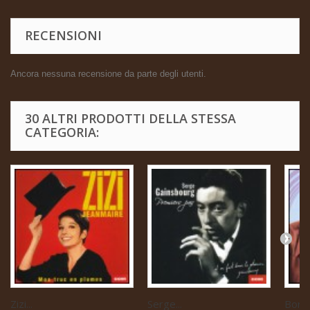
RECENSIONI
Ancora nessuna recensione da parte degli utenti.
30 ALTRI PRODOTTI DELLA STESSA
CATEGORIA:
Zizi...
Serge...
Boris 