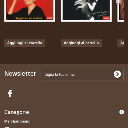
Zizi...
Serge...
Boris 
Aggiungi al carrello
Aggiungi al carrello
Aggi
Newsletter
Categorie
Merchandising