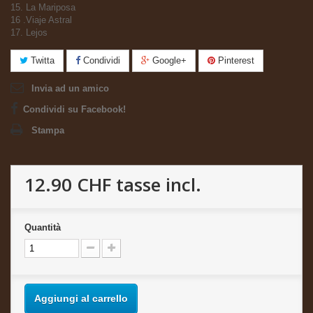
15. La Mariposa
16 .Viaje Astral
17. Lejos
Twitta
Condividi
Google+
Pinterest
Invia ad un amico
Condividi su Facebook!
Stampa
12.90 CHF
tasse incl.
Quantità
Aggiungi al carrello