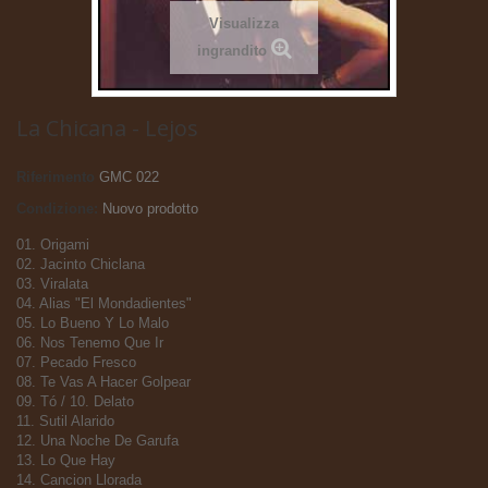
Visualizza
ingrandito
La Chicana - Lejos
Riferimento
GMC 022
Condizione:
Nuovo prodotto
01. Origami
02. Jacinto Chiclana
03. Viralata
04. Alias "El Mondadientes"
05. Lo Bueno Y Lo Malo
06. Nos Tenemo Que Ir
07. Pecado Fresco
08. Te Vas A Hacer Golpear
09. Tó / 10. Delato
11. Sutil Alarido
12. Una Noche De Garufa
13. Lo Que Hay
14. Cancion Llorada