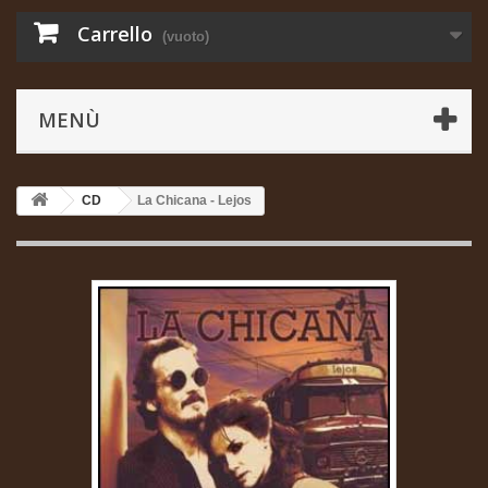
Carrello
(vuoto)
MENÙ
CD
La Chicana - Lejos