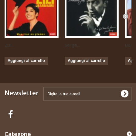
Zizi...
Serge...
Boris 
Aggiungi al carrello
Aggiungi al carrello
Aggi
Newsletter
Categorie