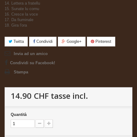
14. Lettera a fratellu
15. Sunate lu cornu
16. Cresce la voce
17. Da fiuminale
18. Gira l'ora
Twitta
Condividi
Google+
Pinterest
Invia ad un amico
Condividi su Facebook!
Stampa
14.90 CHF
tasse incl.
Quantità