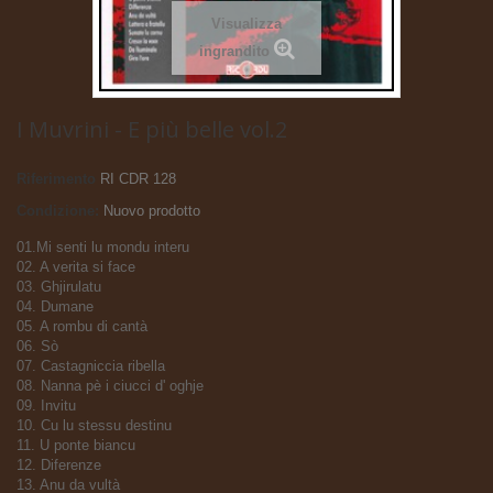
Visualizza
ingrandito
I Muvrini - E più belle vol.2
Riferimento
RI CDR 128
Condizione:
Nuovo prodotto
01.Mi senti lu mondu interu
02. A verita si face
03. Ghjirulatu
04. Dumane
05. A rombu di cantà
06. Sò
07. Castagniccia ribella
08. Nanna pè i ciucci d' oghje
09. Invitu
10. Cu lu stessu destinu
11. U ponte biancu
12. Diferenze
13. Anu da vultà